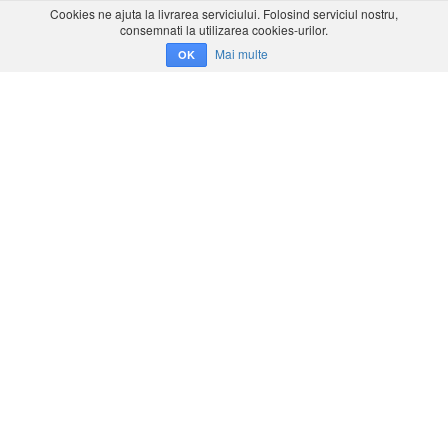
Cookies ne ajuta la livrarea serviciului. Folosind serviciul nostru,
consemnati la utilizarea cookies-urilor.
Mai multe
OK