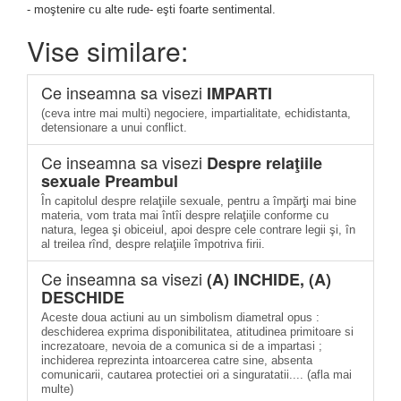
- moştenire cu alte rude- eşti foarte sentimental.
Vise similare:
Ce inseamna sa visezi
IMPARTI
(ceva intre mai multi) negociere, impartialitate, echidistanta,
detensionare a unui conflict.
Ce inseamna sa visezi
Despre relaţiile
sexuale Preambul
În capitolul despre relaţiile sexuale, pentru a împărţi mai bine
materia, vom trata mai întîi despre relaţiile conforme cu
natura, legea şi obiceiul, apoi despre cele contrare legii şi, în
al treilea rînd, despre relaţiile împotriva firii.
Ce inseamna sa visezi
(A) INCHIDE, (A)
DESCHIDE
Aceste doua actiuni au un simbolism diametral opus :
deschiderea exprima disponibilitatea, atitudinea primitoare si
increzatoare, nevoia de a comunica si de a impartasi ;
inchiderea reprezinta intoarcerea catre sine, absenta
comunicarii, cautarea protectiei ori a singuratatii.... (afla mai
multe)