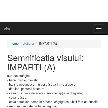
vise
Toggl
naviga
home
dictionar
IMPARTI (A)
Semnificatia visului:
IMPARTI (A)
aur- dezamăgire;
- bani- invidie, clevetiri;
- bani la necunoscuţi- îi vei câştiga într-o afacere;
- dăruind- prietenii sincere;
- casa cu cineva de acelaşi sex- decepţie în dragoste;
- ceva- câştig;
- ceva săracilor- noroc în afaceri, câştigarea iubirii fără osteneală;
- împrumutându-te de bani- pagubă;