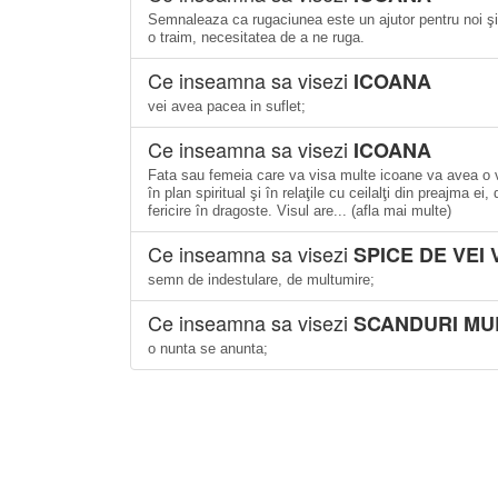
Semnaleaza ca rugaciunea este un ajutor pentru noi şi 
o traim, necesitatea de a ne ruga.
Ce inseamna sa visezi
ICOANA
vei avea pacea in suflet;
Ce inseamna sa visezi
ICOANA
Fata sau femeia care va visa multe icoane va avea o v
în plan spiritual şi în relaţile cu ceilalţi din preajma e
fericire în dragoste. Visul are... (afla mai multe)
Ce inseamna sa visezi
SPICE DE VEI 
semn de indestulare, de multumire;
Ce inseamna sa visezi
SCANDURI MUL
o nunta se anunta;