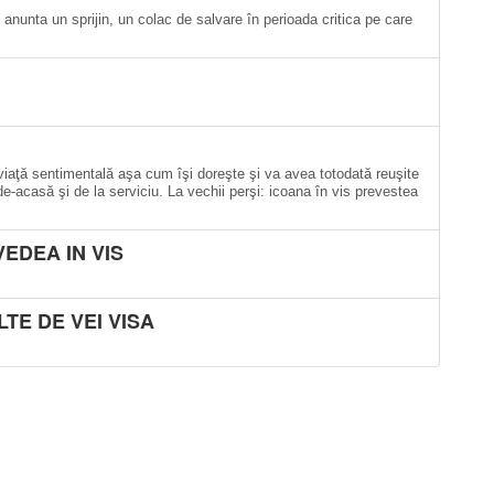
anunta un sprijin, un colac de salvare în perioada critica pe care
iaţă sentimentală aşa cum îşi doreşte şi va avea totodată reuşite
i, de-acasă şi de la serviciu. La vechii perşi: icoana în vis prevestea
VEDEA IN VIS
TE DE VEI VISA