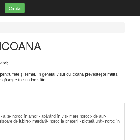
Cauta
: ICOANA
rimi;
pentru fete şi femei. În general visul cu icoană prevesteşte multă
găseşte într-un loc sfânt.
;- a ta- noroc în amor;- apărând în vis- mare noroc;- de aur-
risoare de iubire;- murdară- noroc la prieteni;- pictată urât- noroc în