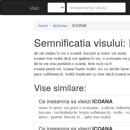
vise
home
dictionar
ICOANA
Semnificatia visului
de vei vedea în vis o icoană, bucurie şi noroc vei avea;
icoane mai multe de-ţi vor apărea în vis, o scrisoare vei p
de te vei visa purtând o icoană, bine nu-ţi va fi;
icoane peste tot, icoane foarte multe- vis cu urmări bune 
pace sufletească, multă împăcare cu sine dacă icoana se 
Vise similare:
Ce inseamna sa visezi
ICOANA
noroc în amor, vei primi o scrisoare;- a altora- mâhnire
bucurie,- închinându-te- linişte sufletească;- multe - sc
amici;- portret- fericire în... (afla mai multe)
Ce inseamna sa visezi
ICOANA