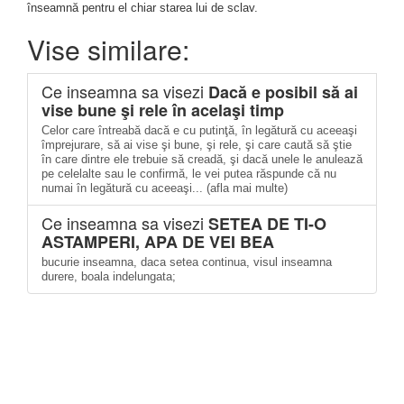
înseamnă pentru el chiar starea lui de sclav.
Vise similare:
Ce inseamna sa visezi
Dacă e posibil să ai
vise bune şi rele în acelaşi timp
Celor care întreabă dacă e cu putinţă, în legătură cu aceeaşi
împrejurare, să ai vise şi bune, şi rele, şi care caută să ştie
în care dintre ele trebuie să creadă, şi dacă unele le anulează
pe celelalte sau le confirmă, le vei putea răspunde că nu
numai în legătură cu aceeaşi... (afla mai multe)
Ce inseamna sa visezi
SETEA DE TI-O
ASTAMPERI, APA DE VEI BEA
bucurie inseamna, daca setea continua, visul inseamna
durere, boala indelungata;