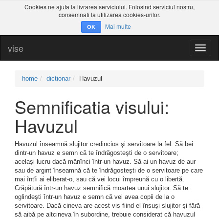
Cookies ne ajuta la livrarea serviciului. Folosind serviciul nostru,
consemnati la utilizarea cookies-urilor.
Mai multe
OK
vise
Toggl
naviga
home
dictionar
Havuzul
Semnificatia visului:
Havuzul
Havuzul înseamnă slujitor credincios şi servitoare la fel. Să bei
dintr-un havuz e semn că te îndrăgosteşti de o servitoare;
acelaşi lucru dacă mănînci într-un havuz. Să ai un havuz de aur
sau de argint înseamnă că te îndrăgosteşti de o servitoare pe care
mai întîi ai eliberat-o, sau că vei locui împreună cu o libertă.
Crăpătură într-un havuz semnifică moartea unui slujitor. Să te
oglindeşti într-un havuz e semn că vei avea copii de la o
servitoare. Dacă cineva are acest vis fiind el însuşi slujitor şi fără
să aibă pe altcineva în subordine, trebuie considerat că havuzul