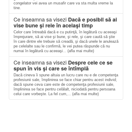
congelator vei avea un musafir care va sta multa vreme la
tine.
Ce inseamna sa visezi
Dacă e posibil să ai
vise bune şi rele în acelaşi timp
Celor care întreabă dacă e cu putinţă, în legătură cu aceeaşi
împrejurare, să ai vise şi bune, şi rele, şi care caută să ştie
în care dintre ele trebuie să creadă, şi dacă unele le anulează
pe celelalte sau le confirmă, le vei putea răspunde că nu
numai în legătură cu aceeaşi... (afla mai multe)
Ce inseamna sa visezi
Despre cele ce se
spun în vis şi care se întîmplă
Dacă cineva îi spune altuia un lucru care nu e de competenţa
profesiunii sale, împlinirea se face chiar pentru acest individ;
dacă spune ceva care este de competenţa profesiunii sale,
împlinirea se face pentru celălalt, niciodată pentru persoana
celui care vorbeşte. La fel cum,... (afla mai multe)