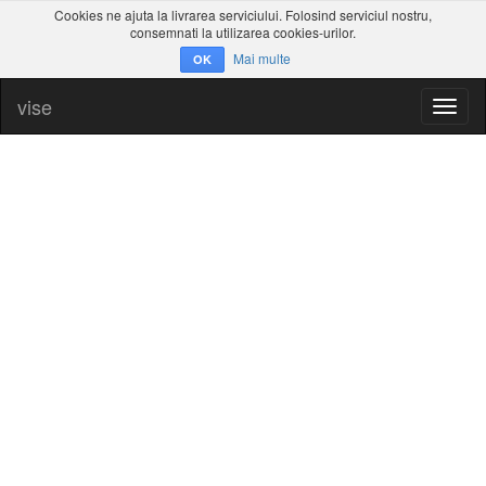
Cookies ne ajuta la livrarea serviciului. Folosind serviciul nostru,
consemnati la utilizarea cookies-urilor.
Mai multe
OK
vise
Toggl
naviga