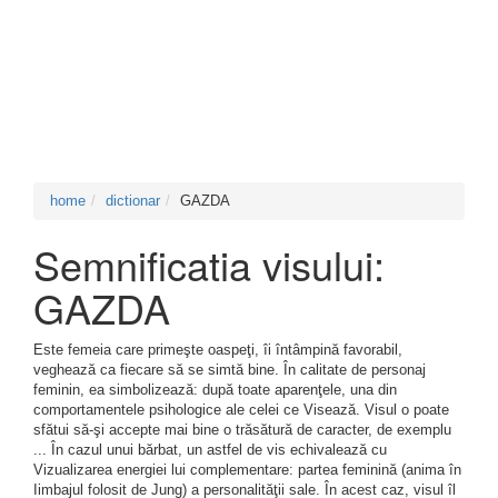
home
dictionar
GAZDA
Semnificatia visului:
GAZDA
Este femeia care primeşte oaspeţi, îi întâmpină favorabil,
veghează ca fiecare să se simtă bine. În calitate de personaj
feminin, ea simbolizează: după toate aparenţele, una din
comportamentele psihologice ale celei ce Visează. Visul o poate
sfătui să-şi accepte mai bine o trăsătură de caracter, de exemplu
... În cazul unui bărbat, un astfel de vis echivalează cu
Vizualizarea energiei lui complementare: partea feminină (anima în
Iimbajul folosit de Jung) a personalităţii sale. În acest caz, visul îl