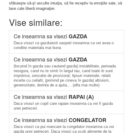
sfătuieşte să-şI asculte intuiţia, să fie receptiv la emoţiile sale, să
lase cale liberă imaginaţiei.
Vise similare:
Ce inseamna sa visezi
GAZDA
Daca visezi ca gazduiesti oaspeti inseamna ca vei avea o
conditie materiala mai buna.
Ce inseamna sa visezi
GAZDA
(locuind în gazda sau cautand gazda) instabilitate, perioada
nesigura, cand nu te simti în largul tau, cand toate iti sunt
impotriva; senzatie de provizorat; lipsuri materiale; relatii
incerte cu ceilalti; (primind pe cineva în gazda) altruism,
generozitate, dorinta de a ajuta,... (afla mai multe)
Ce inseamna sa visezi
RAPAI (A)
Daca visezi un copil care rapaie inseamna ca vei fi gazda
unei petreceri.
Ce inseamna sa visezi
CONGELATOR
Daca visezi ca pui mancare la congelator inseamna ca vei
gazda unor petreceri. Daca visezi ca scoti alimente de la