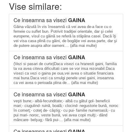
Vise similare:
Ce inseamna sa visezi
GAINA
Găina văzută în vis înseamnă că vei avea de-a face cu o
femeie cu suflet bun. Potrivit tradiţiei orientale, dar şi celei
europene, visul cu găină se referă la stăpâna casei. Dacă îţi
vei visa casa plină cu găini, de bogăţie vei avea parte, dar şi
de putere asupra altor oameni.... (afla mai multe)
Ce inseamna sa visezi
GAINA
(Vezi si pasari de curte)Daca visezi ca hranesti gaini, familia
ta va avea citeva dificultati care se vor insa rezonabil.Daca
visezi ca vezi o gaina pe oua,vei avea o situatie financiara
mai buna.Daca vezi ca smulgi penele unei gaini, inseamna
ca vei avea o perioada plina de... (afla mai multe)
Ce inseamna sa visezi
GAINA
veşti bune;- albă-fecunditate;- albă cu gâtul gol- beneficii
mari;- ciugulind- ruină, boală;- clocind- negustorie bună, noroc
în comerţ;- coteţ de- câştig;- cu pui- familie numeroasă;- cu
pui mari- noroc, veste bună, vei avea copii mulţi;- dând
mâncare- belşug;- fără pui-... (afla mai multe)
Ce inseamna sa visezi
GAINA