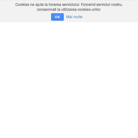
Cookies ne ajuta la livrarea serviciului. Folosind serviciul nostru,
consemnati la utilizarea cookies-urilor.
Mai multe
OK