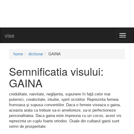
vise
Toggl
naviga
home
dictionar
GAINA
Semnificatia visului:
GAINA
credulitate, naivitate, neglijenta, supunere în faţă celor mai
puternici, creativitate, intuitie, spirit ocrotitor. Reprezinta femeia
frumoasa şi supusa conventiilor. Daca o femeie viseaza o gaina,
aceasta arata ca trebuie sa-si amelioreze, sa-si perfectioneze
personalitatea. Daca gaina este impreuna cu un cocos, acest vis
reprezinta un cuplu foarte ortodox. Ouale din cuibarul gainii sunt
semn de prosperitate.