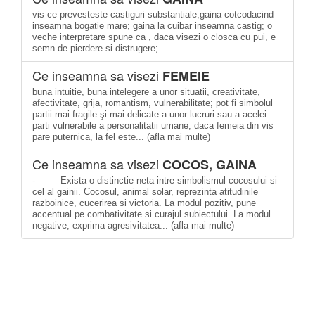
vis ce prevesteste castiguri substantiale;gaina cotcodacind
inseamna bogatie mare; gaina la cuibar inseamna castig; o
veche interpretare spune ca , daca visezi o closca cu pui, e
semn de pierdere si distrugere;
Ce inseamna sa visezi
FEMEIE
buna intuitie, buna intelegere a unor situatii, creativitate,
afectivitate, grija, romantism, vulnerabilitate; pot fi simbolul
partii mai fragile şi mai delicate a unor lucruri sau a acelei
parti vulnerabile a personalitatii umane; daca femeia din vis
pare puternica, la fel este... (afla mai multe)
Ce inseamna sa visezi
COCOS, GAINA
- Exista o distinctie neta intre simbolismul cocosului si
cel al gainii. Cocosul, animal solar, reprezinta atitudinile
razboinice, cucerirea si victoria. La modul pozitiv, pune
accentual pe combativitate si curajul subiectului. La modul
negative, exprima agresivitatea... (afla mai multe)