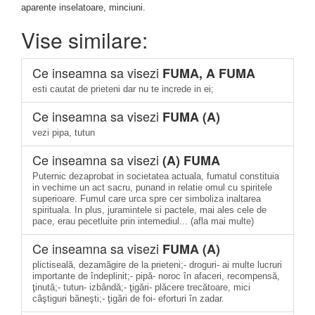
aparente inselatoare, minciuni.
Vise similare:
Ce inseamna sa visezi
FUMA, A FUMA
esti cautat de prieteni dar nu te increde in ei;
Ce inseamna sa visezi
FUMA (A)
vezi pipa, tutun
Ce inseamna sa visezi
(A) FUMA
Puternic dezaprobat in societatea actuala, fumatul constituia
in vechime un act sacru, punand in relatie omul cu spiritele
superioare. Fumul care urca spre cer simboliza inaltarea
spirituala. In plus, juramintele si pactele, mai ales cele de
pace, erau pecetluite prin intemediul... (afla mai multe)
Ce inseamna sa visezi
FUMA (A)
plictiseală, dezamăgire de la prieteni;- droguri- ai multe lucruri
importante de îndeplinit;- pipă- noroc în afaceri, recompensă,
ţinută;- tutun- izbândă;- ţigări- plăcere trecătoare, mici
câştiguri băneşti;- ţigări de foi- eforturi în zadar.