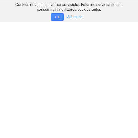
Cookies ne ajuta la livrarea serviciului. Folosind serviciul nostru,
consemnati la utilizarea cookies-urilor.
Mai multe
OK