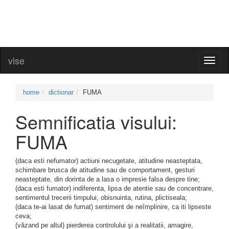
vise
Toggl
naviga
home
dictionar
FUMA
Semnificatia visului:
FUMA
(daca esti nefumator) actiuni necugetate, atitudine neasteptata,
schimbare brusca de atitudine sau de comportament, gesturi
neasteptate, din dorinta de a lasa o impresie falsa despre tine;
(daca esti fumator) indiferenta, lipsa de atentie sau de concentrare,
sentimentul trecerii timpului, obisnuinta, rutina, plictiseala;
(daca te-ai lasat de fumat) sentiment de neîmplinire, ca iti lipseste
ceva;
(văzand pe altul) pierderea controlului şi a realitatii, amagire,