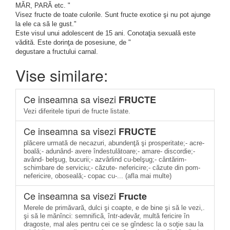
MĂR, PARĂ etc. "
Visez fructe de toate culorile. Sunt fructe exotice şi nu pot ajunge
la ele ca să le gust."
Este visul unui adolescent de 15 ani. Conotaţia sexuală este
vădită. Este dorinţa de posesiune, de "
degustare a fructului carnal.
Vise similare:
Ce inseamna sa visezi
FRUCTE
Vezi diferitele tipuri de fructe listate.
Ce inseamna sa visezi
FRUCTE
plăcere urmată de necazuri, abundenţă şi prosperitate;- acre-
boală;- adunând- avere îndestulătoare;- amare- discordie;-
având- belşug, bucurii;- azvârlind cu-belşug;- cântărim-
schimbare de serviciu;- căzute- nefericire;- căzute din pom-
nefericire, oboseală;- copac cu-... (afla mai multe)
Ce inseamna sa visezi
Fructe
Merele de primăvară, dulci şi coapte, e de bine şi să le vezi,.
şi să le mănînci: semnifică, într-adevăr, multă fericire în
dragoste, mal ales pentru cei ce se gîndesc la o soţie sau la