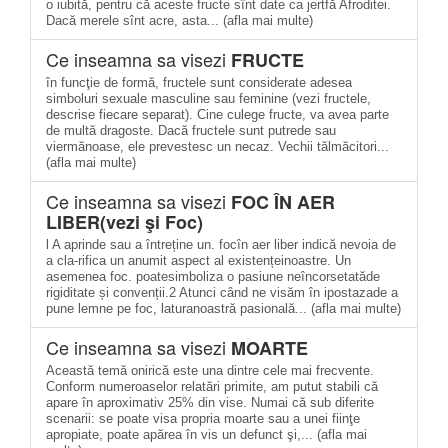
o iubită, pentru că aceste fructe sînt date ca jertfă Afroditei.
Dacă merele sînt acre, asta... (afla mai multe)
Ce inseamna sa visezi
FRUCTE
în funcţie de formă, fructele sunt considerate adesea
simboluri sexuale masculine sau feminine (vezi fructele,
descrise fiecare separat). Cine culege fructe, va avea parte
de multă dragoste. Dacă fructele sunt putrede sau
viermănoase, ele prevestesc un necaz. Vechii tălmăcitori...
(afla mai multe)
Ce inseamna sa visezi
FOC ÎN AER
LIBER(vezi şi Foc)
l A aprinde sau a întreține un. focîn aer liber indică nevoia de
a cla-rifica un anumit aspect al existențeinoastre. Un
asemenea foc. poatesimboliza o pasiune neîncorsetatăde
rigiditate și convenții.2 Atunci când ne visăm în ipostazade a
pune lemne pe foc, laturanoastră pasională... (afla mai multe)
Ce inseamna sa visezi
MOARTE
Această temă onirică este una dintre cele mai frecvente.
Conform numeroaselor relatări primite, am putut stabili că
apare în aproximativ 25% din vise. Numai că sub diferite
scenarii: se poate visa propria moarte sau a unei fiinţe
apropiate, poate apărea în vis un defunct şi,... (afla mai