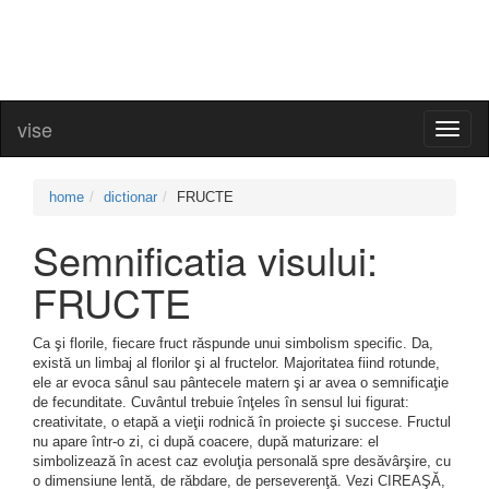
vise
Toggl
naviga
home
dictionar
FRUCTE
Semnificatia visului:
FRUCTE
Ca şi florile, fiecare fruct răspunde unui simbolism specific. Da,
există un limbaj al florilor şi al fructelor. Majoritatea fiind rotunde,
ele ar evoca sânul sau pântecele matern şi ar avea o semnificaţie
de fecunditate. Cuvântul trebuie înţeles în sensul lui figurat:
creativitate, o etapă a vieţii rodnică în proiecte şi succese. Fructul
nu apare într-o zi, ci după coacere, după maturizare: el
simbolizează în acest caz evoluţia personală spre desăvârşire, cu
o dimensiune lentă, de răbdare, de perseverenţă. Vezi CIREAŞĂ,