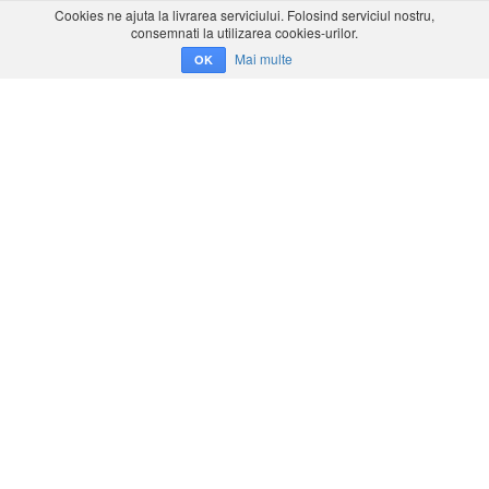
Cookies ne ajuta la livrarea serviciului. Folosind serviciul nostru,
consemnati la utilizarea cookies-urilor.
Mai multe
OK