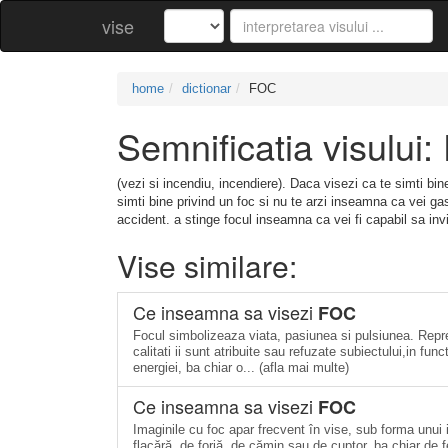
vise
home
dictionar
FOC
Semnificatia visului
(vezi si incendiu, incendiere). Daca visezi ca te simti bi
simti bine privind un foc si nu te arzi inseamna ca vei ga
accident. a stinge focul inseamna ca vei fi capabil sa inv
Vise similare:
Ce inseamna sa visezi
FOC
Focul simbolizeaza viata, pasiunea si pulsiunea. Repre
calitati ii sunt atribuite sau refuzate subiectului,in fun
energiei, ba chiar o... (afla mai multe)
Ce inseamna sa visezi
FOC
Imaginile cu foc apar frecvent în vise, sub forma unui
flacără, de forjă, de cămin sau de cuptor, ba chiar de 