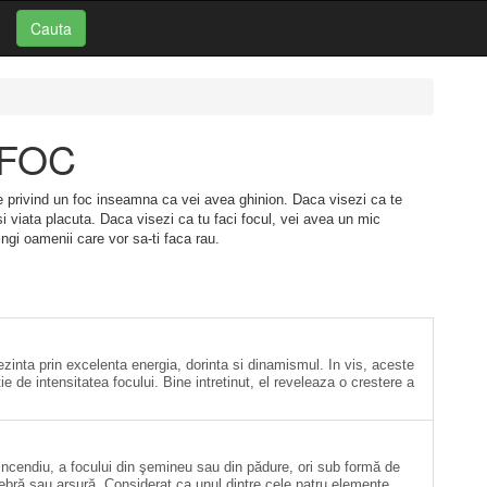
Cauta
: FOC
ne privind un foc inseamna ca vei avea ghinion. Daca visezi ca te
si viata placuta. Daca visezi ca tu faci focul, vei avea un mic
ingi oamenii care vor sa-ti faca rau.
zinta prin excelenta energia, dorinta si dinamismul. In vis, aceste
ctie de intensitatea focului. Bine intretinut, el reveleaza o crestere a
 incendiu, a focului din şemineu sau din pădure, ori sub formă de
febră sau arsură. Considerat ca unul dintre cele patru elemente