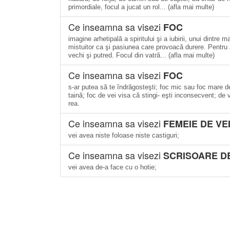
primordiale, focul a jucat un rol... (afla mai multe)
Ce inseamna sa visezi
FOC
imagine arhetipală a spiritului şi a iubirii, unui dintre ma
mistuitor ca şi pasiunea care provoacă durere. Pentru J
vechi şi putred. Focul din vatră... (afla mai multe)
Ce inseamna sa visezi
FOC
s-ar putea să te îndrăgosteşti; foc mic sau foc mare de 
taină; foc de vei visa că stingi- eşti inconsecvent; de
rea.
Ce inseamna sa visezi
FEMEIE DE VEI
vei avea niste foloase niste castiguri;
Ce inseamna sa visezi
SCRISOARE DE
vei avea de-a face cu o hotie;