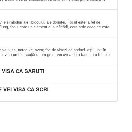
rile simboluri ale libidoului, ale dorinţei. Focul este la fel de
ung, focul este un element al purificării, care arde ceea ce este
vei visa, noroc vei avea; foc de visezi că aprinzi- eşti iubit în
 vei visa un foc scoţând fum gros- vei avea de-a face cu o femeie
 VISA CA SARUTI
 VEI VISA CA SCRI