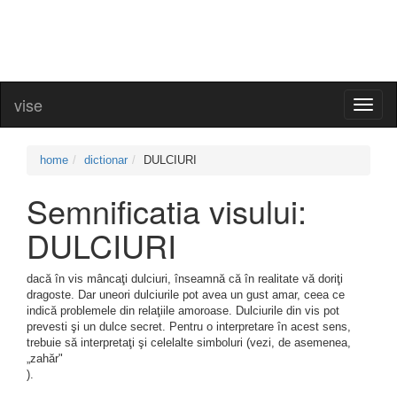
vise
Toggl
naviga
home
dictionar
DULCIURI
Semnificatia visului:
DULCIURI
dacă în vis mâncaţi dulciuri, înseamnă că în realitate vă doriţi
dragoste. Dar uneori dulciurile pot avea un gust amar, ceea ce
indică problemele din relaţiile amoroase. Dulciurile din vis pot
prevesti şi un dulce secret. Pentru o interpretare în acest sens,
trebuie să interpretaţi şi celelalte simboluri (vezi, de asemenea,
„zahăr"
).