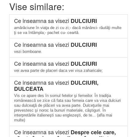
Vise similare:
Ce inseamna sa visezi
DULCIURI
amărăciune în viaţa de zi cu zi;- dacă mănânci- răutăţi multe
ţi se va întâmpla;- pachet cu- ceartă.
Ce inseamna sa visezi
DULCIURI
vezi bomboane.
Ce inseamna sa visezi
DULCIURI
vei avea parte de placeri daca vei visa zaharicale;
Ce inseamna sa visezi
DULCIURI,
DULCEATA
Vis ce apare des în somul fetelor şi femeilor. În tradiţia
românească se zice că fata sau femeia care va visa dulciuri
sau dulceaţă de plăceri va avea parte. Dulceţurile mai
prevestesc şi noroc la bunuri materiale, câştiguri. În
interpretările italieneşti sau englezeşti, de te... (afla mai
multe)
Ce inseamna sa visezi
Despre cele care,