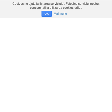
Cookies ne ajuta la livrarea serviciului. Folosind serviciul nostru,
consemnati la utilizarea cookies-urilor.
Mai multe
OK