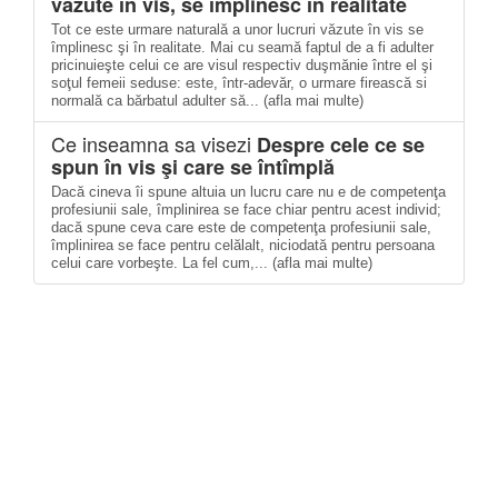
văzute în vis, se împlinesc în realitate
Tot ce este urmare naturală a unor lucruri văzute în vis se
împlinesc şi în realitate. Mai cu seamă faptul de a fi adulter
pricinuieşte celui ce are visul respectiv duşmănie între el şi
soţul femeii seduse: este, într-adevăr, o urmare firească si
normală ca bărbatul adulter să... (afla mai multe)
Ce inseamna sa visezi
Despre cele ce se
spun în vis şi care se întîmplă
Dacă cineva îi spune altuia un lucru care nu e de competenţa
profesiunii sale, împlinirea se face chiar pentru acest individ;
dacă spune ceva care este de competenţa profesiunii sale,
împlinirea se face pentru celălalt, niciodată pentru persoana
celui care vorbeşte. La fel cum,... (afla mai multe)