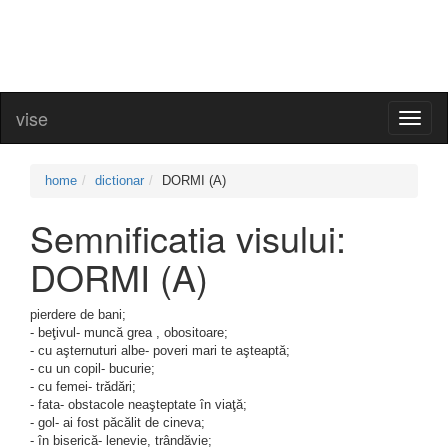
vise
Toggl
naviga
home
dictionar
DORMI (A)
Semnificatia visului:
DORMI (A)
pierdere de bani;
- beţivul- muncă grea , obositoare;
- cu aşternuturi albe- poveri mari te aşteaptă;
- cu un copil- bucurie;
- cu femei- trădări;
- fata- obstacole neaşteptate în viaţă;
- gol- ai fost păcălit de cineva;
- în biserică- lenevie, trândăvie;