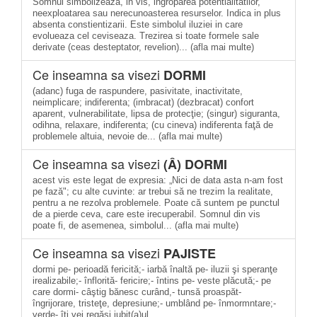
Somnul simbolizeaza, in vis, ingroparea potentialitatilor,
neexploatarea sau nerecunoasterea resurselor. Indica in plus
absenta constientizarii. Este simbolul iluziei in care
evolueaza cel ceviseaza. Trezirea si toate formele sale
derivate (ceas desteptator, revelion)... (afla mai multe)
Ce inseamna sa visezi
DORMI
(adanc) fuga de raspundere, pasivitate, inactivitate,
neimplicare; indiferenta; (imbracat) (dezbracat) confort
aparent, vulnerabilitate, lipsa de protecţie; (singur) siguranta,
odihna, relaxare, indiferenta; (cu cineva) indiferenta faţă de
problemele altuia, nevoie de... (afla mai multe)
Ce inseamna sa visezi
(Â) DORMI
acest vis este legat de expresia: „Nici de data asta n-am fost
pe fază"; cu alte cuvinte: ar trebui să ne trezim la realitate,
pentru a ne rezolva problemele. Poate că suntem pe punctul
de a pierde ceva, care este irecuperabil. Somnul din vis
poate fi, de asemenea, simbolul... (afla mai multe)
Ce inseamna sa visezi
PAJISTE
dormi pe- perioadă fericită;- iarbă înaltă pe- iluzii şi speranţe
irealizabile;- înflorită- fericire;- întins pe- veste plăcută;- pe
care dormi- câştig bănesc curând,- tunsă proaspăt-
îngrijorare, tristeţe, depresiune;- umblând pe- înmormntare;-
verde- îţi vei regăsi iubit(a)ul.