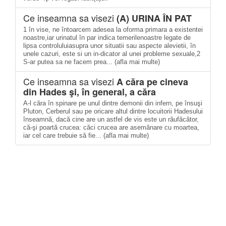
Ce inseamna sa visezi
(A) URINA ÎN PAT
1 în vise, ne întoarcem adesea la oforma primara a existentei
noastre,iar urinatul în par indica temerilenoastre legate de
lipsa controluluiasupra unor situatii sau aspecte alevietii, în
unele cazuri, este si un in-dicator al unei probleme sexuale,2
S-ar putea sa ne facem prea... (afla mai multe)
Ce inseamna sa visezi
A căra pe cineva
din Hades şi, în general, a căra
A-l căra în spinare pe unul dintre demonii din infern, pe însuşi
Pluton, Cerberul sau pe oricare altul dintre locuitorii Hadesului
înseamnă, dacă cine are un astfel de vis este un răufăcător,
că-şi poartă crucea: căci crucea are asemănare cu moartea,
iar cel care trebuie să fie... (afla mai multe)