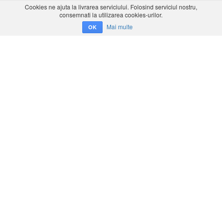
Cookies ne ajuta la livrarea serviciului. Folosind serviciul nostru,
consemnati la utilizarea cookies-urilor.
Mai multe
OK