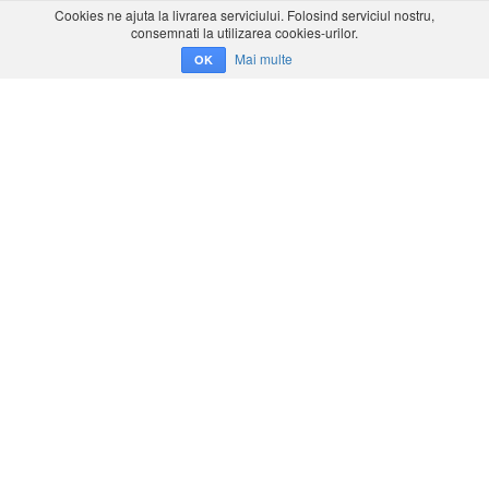
Cookies ne ajuta la livrarea serviciului. Folosind serviciul nostru,
consemnati la utilizarea cookies-urilor.
Mai multe
OK