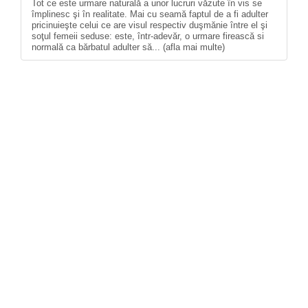
Tot ce este urmare naturală a unor lucruri văzute în vis se
împlinesc şi în realitate. Mai cu seamă faptul de a fi adulter
pricinuieşte celui ce are visul respectiv duşmănie între el şi
soţul femeii seduse: este, într-adevăr, o urmare firească si
normală ca bărbatul adulter să... (afla mai multe)