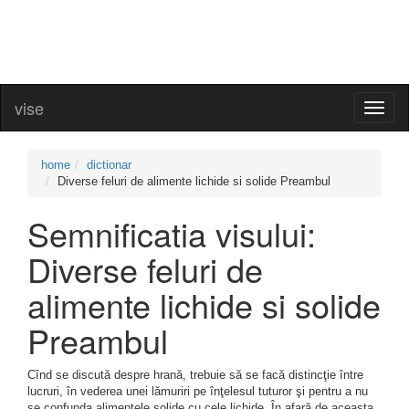
vise
Toggl
naviga
home
dictionar
Diverse feluri de alimente lichide si solide Preambul
Semnificatia visului:
Diverse feluri de
alimente lichide si solide
Preambul
Cînd se discută despre hrană, trebuie să se facă distincţie între
lucruri, în vederea unei lămuriri pe înţelesul tuturor şi pentru a nu
se confunda alimentele solide cu cele lichide. În afară de aceasta,