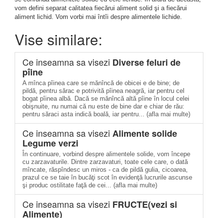
vom defini separat calitatea fiecărui aliment solid şi a fiecărui
aliment lichid. Vom vorbi mai întîi despre alimentele lichide.
Vise similare:
Ce inseamna sa visezi
Diverse feluri de
pîine
A mînca pîinea care se mănîncă de obicei e de bine; de
pildă, pentru sărac e potrivită pîinea neagră, iar pentru cel
bogat pîinea albă. Dacă se mănîncă altă pîine în locul celei
obişnuite, nu numai că nu este de bine dar e chiar de rău:
pentru săraci asta indică boală, iar pentru... (afla mai multe)
Ce inseamna sa visezi
Alimente solide
Legume verzi
În continuare, vorbind despre alimentele solide, vom începe
cu zarzavaturile. Dintre zarzavaturi, toate cele care, o dată
mîncate, răspîndesc un miros - ca de pildă gulia, cicoarea,
prazul ce se taie în bucăţi ­scot în evidenţă lucrurile ascunse
şi produc ostilitate faţă de cei... (afla mai multe)
Ce inseamna sa visezi
FRUCTE(vezi si
Alimente)