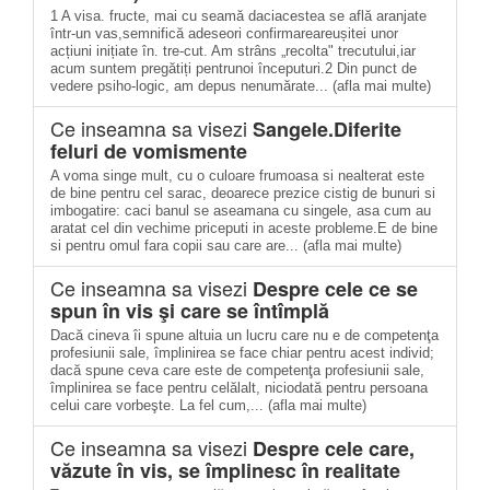
1 A visa. fructe, mai cu seamă daciacestea se află aranjate
într-un vas,semnifică adeseori confirmareareușitei unor
acțiuni inițiate în. tre-cut. Am strâns „recolta" trecutului,iar
acum suntem pregătiți pentrunoi începuturi.2 Din punct de
vedere psiho-logic, am depus nenumărate... (afla mai multe)
Ce inseamna sa visezi
Sangele.Diferite
feluri de vomismente
A voma singe mult, cu o culoare frumoasa si nealterat este
de bine pentru cel sarac, deoarece prezice cistig de bunuri si
imbogatire: caci banul se aseamana cu singele, asa cum au
aratat cel din vechime priceputi in aceste probleme.E de bine
si pentru omul fara copii sau care are... (afla mai multe)
Ce inseamna sa visezi
Despre cele ce se
spun în vis şi care se întîmplă
Dacă cineva îi spune altuia un lucru care nu e de competenţa
profesiunii sale, împlinirea se face chiar pentru acest individ;
dacă spune ceva care este de competenţa profesiunii sale,
împlinirea se face pentru celălalt, niciodată pentru persoana
celui care vorbeşte. La fel cum,... (afla mai multe)
Ce inseamna sa visezi
Despre cele care,
văzute în vis, se împlinesc în realitate