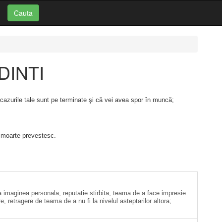
Cauta
 DINTI
 necazurile tale sunt pe terminate şi că vei avea spor în muncă;
şi moarte prevestesc.
trica imaginea personala, reputatie stirbita, teama de a face impresie
e, retragere de teama de a nu fi la nivelul asteptarilor altora;