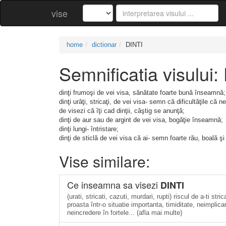
vise
home
dictionar
DINTI
Semnificatia visului:
dinţi frumoşi de vei visa, sănătate foarte bună înseamnă;
dinţi urâţi, stricaţi, de vei visa- semn că dificultăţile că
de visezi că îţi cad dinţii, câştig se anunţă;
dinţi de aur sau de argint de vei visa, bogăţie înseamnă;
dinţi lungi- întristare;
dinţi de sticlă de vei visa că ai- semn foarte rău, boală 
Vise similare:
Ce inseamna sa visezi
DINTI
(urati, stricati, cazuti, murdari, rupti) riscul de a-ti s
proasta într-o situatie importanta, timiditate, neimplicar
neincredere în fortele... (afla mai multe)