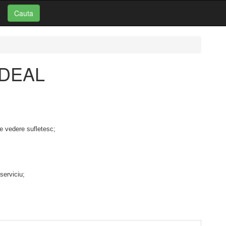
Cauta
: DEAL
de vedere sufletesc;
serviciu;