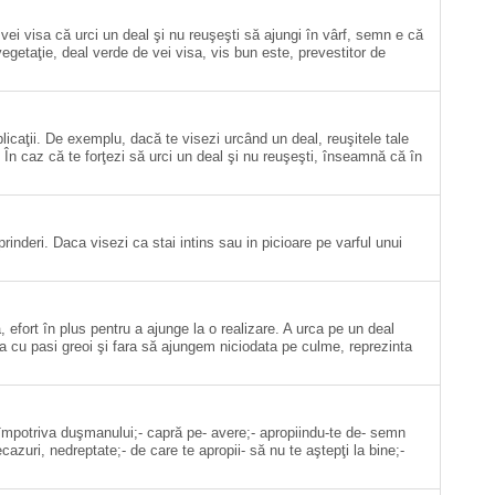
e vei visa că urci un deal şi nu reuşeşti să ajungi în vârf, semn e că
 vegetaţie, deal verde de vei visa, vis bun este, prevestitor de
licaţii. De exemplu, dacă te visezi urcând un deal, reuşitele tale
e. În caz că te forţezi să urci un deal şi nu reuşeşti, înseamnă că în
eprinderi. Daca visezi ca stai intins sau in picioare pe varful unui
 efort în plus pentru a ajunge la o realizare. A urca pe un deal
rca cu pasi greoi şi fara să ajungem niciodata pe culme, reprezinta
a împotriva duşmanului;- capră pe- avere;- apropiindu-te de- semn
ecazuri, nedreptate;- de care te apropii- să nu te aştepţi la bine;-