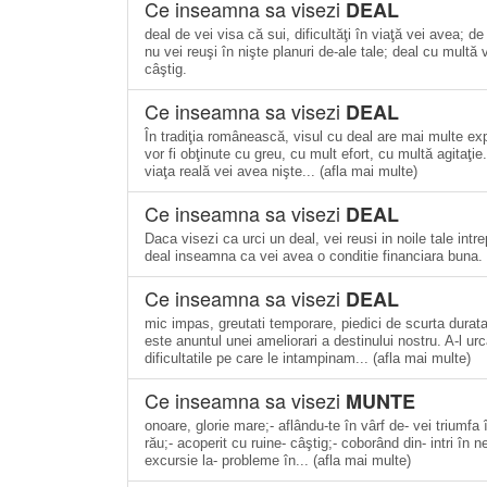
Ce inseamna sa visezi
DEAL
deal de vei visa că sui, dificultăţi în viaţă vei avea; d
nu vei reuşi în nişte planuri de-ale tale; deal cu multă
câştig.
Ce inseamna sa visezi
DEAL
În tradiţia românească, visul cu deal are mai multe exp
vor fi obţinute cu greu, cu mult efort, cu multă agitaţi
viaţa reală vei avea nişte... (afla mai multe)
Ce inseamna sa visezi
DEAL
Daca visezi ca urci un deal, vei reusi in noile tale intr
deal inseamna ca vei avea o conditie financiara buna.
Ce inseamna sa visezi
DEAL
mic impas, greutati temporare, piedici de scurta durata,
este anuntul unei ameliorari a destinului nostru. A-l u
dificultatile pe care le intampinam... (afla mai multe)
Ce inseamna sa visezi
MUNTE
onoare, glorie mare;- aflându-te în vârf de- vei triumf
rău;- acoperit cu ruine- câştig;- coborând din- intri în n
excursie la- probleme în... (afla mai multe)