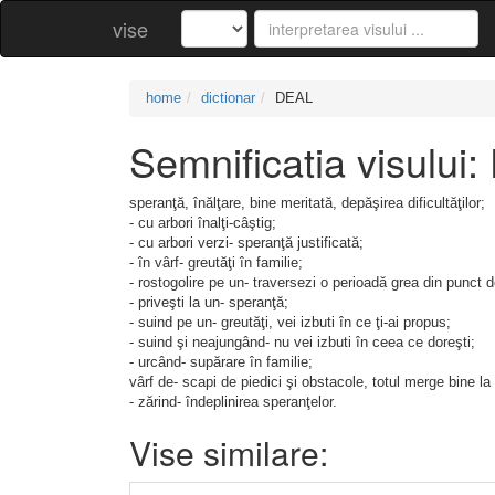
vise
home
dictionar
DEAL
Semnificatia visului
speranţă, înălţare, bine meritată, depăşirea dificultăţilor;
- cu arbori înalţi-câştig;
- cu arbori verzi- speranţă justificată;
- în vârf- greutăţi în familie;
- rostogolire pe un- traversezi o perioadă grea din punct 
- priveşti la un- speranţă;
- suind pe un- greutăţi, vei izbuti în ce ţi-ai propus;
- suind şi neajungând- nu vei izbuti în ceea ce doreşti;
- urcând- supărare în familie;
vârf de- scapi de piedici şi obstacole, totul merge bine la 
- zărind- îndeplinirea speranţelor.
Vise similare: