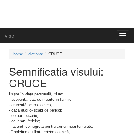
vise
Toggl
naviga
home
dictionar
CRUCE
Semnificatia visului:
CRUCE
linişte în viaţa personală, triumf;
- acoperită- caz de moarte în familie;
- aruncată pe jos- deces;
- dacă duci o- scapi de pericol;
- de aur- bucurie;
- de lemn- fericire;
- făcând- vei regreta pentru certuri neântemeiate;
- împletind cu flori- fericire casnică;