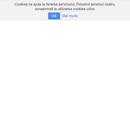
Cookies ne ajuta la livrarea serviciului. Folosind serviciul nostru,
consemnati la utilizarea cookies-urilor.
Mai multe
OK