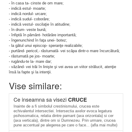
- în casa ta- cinste de om mare;
- indică estul- moarte;
- indică nordul- urcare;
- indică sudul- coborâre;
- indică vestul- oscilaţie în atitudine;
- în drum- veste bună;
- înfiptă în pământ- hotărâre importantă;
- îngenunchind în faţa unei- botez;
- la gâtul unui episcop- speranţe realizabile;
- purtând- pericol,- răsturnată- vei scăpa dintr-o mare încurcătură;
- răsturnată pe jos- moarte;
- rugându-te la- mare dar;
- văzând- vei trăi în linişte şi vei avea un viitor strălucit, atenţie
însă la fapte şi la intenţii.
Vise similare:
Ce inseamna sa visezi
CRUCE
Inainte de a fi simbolul crestinismului, crucea este
echivalentul intersectiei. Intersectia axelor evoca legatura
psihosomatica, relatia dintre pamant (axa orizontala) si cer
(axa verticala), dintre om si Dumnezeu. Prin urmare, crucea
pune accentual pe alegerea pe care o face... (afla mai multe)