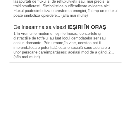
lasapurtati de fluxul si de refluxulvietii sau, mai precis, al
trairilorsufletesti. Simbolistica purificariieste evidenta aici.
Fluxul poatesimboliza o crestere a energiei, întimp ce refluxul
poate simboliza opierdere... (afla mai multe)
Ce inseamna sa visezi
IEŞIRI ÎN ORAŞ
1 în vremurile moderne, ieșirile înoraș, concertele și
distracțiile de totfelul au luat locul demodatelor serisau
ceaiuri dansante. Prin urmare,în vise, acestea pot fi
interpretateca o potențială ocazie socială sauo adunare a
unor persoane careîmpărtășesc același mod de a gândi.2...
(afla mai multe)