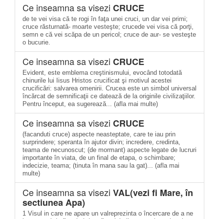
Ce inseamna sa visezi
CRUCE
de te vei visa că te rogi în faţa unei cruci, un dar vei primi;
cruce răsturnată- moarte vesteşte; crucede vei visa că porţi,
semn e că vei scăpa de un pericol; cruce de aur- se vesteşte
o bucurie.
Ce inseamna sa visezi
CRUCE
Evident, este emblema creştinismului, evocând totodată
chinurile lui Iisus Hristos crucificat şi motivul acestei
crucificări: salvarea omenirii. Crucea este un simbol universal
încărcat de semnificaţii ce datează de la originile civilizaţiilor.
Pentru început, ea sugerează... (afla mai multe)
Ce inseamna sa visezi
CRUCE
(facanduti cruce) aspecte neasteptate, care te iau prin
surprindere; speranta în ajutor divin; incredere, credinta,
teama de necunoscut; (de mormant) aspecte legate de lucruri
importante în viata, de un final de etapa, o schimbare;
indecizie, teama; (tinuta în mana sau la gat)... (afla mai
multe)
Ce inseamna sa visezi
VAL(vezi fi Mare, în
sectiunea Apa)
1 Visul in care ne apare un valreprezinta o încercare de a ne