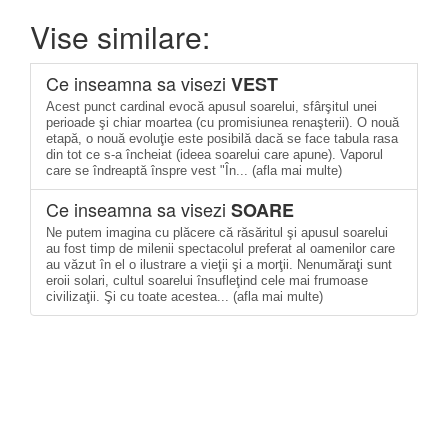
Vise similare:
Ce inseamna sa visezi
VEST
Acest punct cardinal evocă apusul soarelui, sfârşitul unei
perioade şi chiar moartea (cu promisiunea renaşterii). O nouă
etapă, o nouă evoluţie este posibilă dacă se face tabula rasa
din tot ce s-a încheiat (ideea soarelui care apune). Vaporul
care se îndreaptă înspre vest "În... (afla mai multe)
Ce inseamna sa visezi
SOARE
Ne putem imagina cu plăcere că răsăritul şi apusul soarelui
au fost timp de milenii spectacolul preferat al oamenilor care
au văzut în el o ilustrare a vieţii şi a morţii. Nenumăraţi sunt
eroii solari, cultul soarelui însufleţind cele mai frumoase
civilizaţii. Şi cu toate acestea... (afla mai multe)