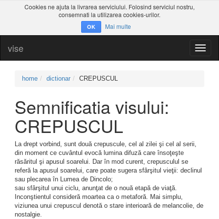
Cookies ne ajuta la livrarea serviciului. Folosind serviciul nostru,
consemnati la utilizarea cookies-urilor.
Mai multe
OK
vise
Toggl
naviga
home
dictionar
CREPUSCUL
Semnificatia visului:
CREPUSCUL
La drept vorbind, sunt două crepuscule, cel al zilei şi cel al serii,
din moment ce cuvântul evocă lumina difuză care însoţeşte
răsăritul şi apusul soarelui. Dar în mod curent, crepusculul se
referă la apusul soarelui, care poate sugera sfârşitul vieţii: declinul
sau plecarea în Lumea de Dincolo;
sau sfârşitul unui ciclu, anunţat de o nouă etapă de viaţă.
Inconştientul consideră moartea ca o metaforă. Mai simplu,
viziunea unui crepuscul denotă o stare interioară de melancolie, de
nostalgie.