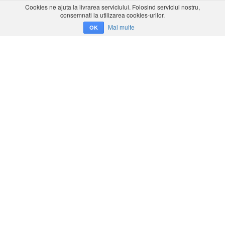
Cookies ne ajuta la livrarea serviciului. Folosind serviciul nostru,
consemnati la utilizarea cookies-urilor.
Mai multe
OK