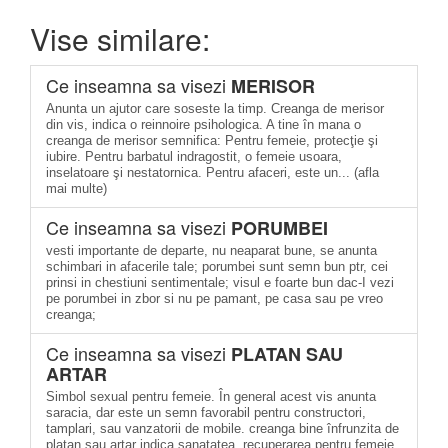
Vise similare:
Ce inseamna sa visezi
MERISOR
Anunta un ajutor care soseste la timp. Creanga de merisor
din vis, indica o reinnoire psihologica. A tine în mana o
creanga de merisor semnifica: Pentru femeie, protecţie şi
iubire. Pentru barbatul indragostit, o femeie usoara,
inselatoare şi nestatornica. Pentru afaceri, este un... (afla
mai multe)
Ce inseamna sa visezi
PORUMBEI
vesti importante de departe, nu neaparat bune, se anunta
schimbari in afacerile tale; porumbei sunt semn bun ptr, cei
prinsi in chestiuni sentimentale; visul e foarte bun dac-I vezi
pe porumbei in zbor si nu pe pamant, pe casa sau pe vreo
creanga;
Ce inseamna sa visezi
PLATAN SAU
ARTAR
Simbol sexual pentru femeie. În general acest vis anunta
saracia, dar este un semn favorabil pentru constructori,
tamplari, sau vanzatorii de mobile. creanga bine înfrunzita de
platan sau artar indica sanatatea, recuperarea pentru femeie.