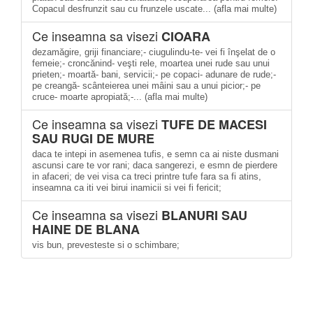
Copacul desfrunzit sau cu frunzele uscate... (afla mai multe)
Ce inseamna sa visezi
CIOARA
dezamăgire, griji financiare;- ciugulindu-te- vei fi înşelat de o
femeie;- croncănind- veşti rele, moartea unei rude sau unui
prieten;- moartă- bani, servicii;- pe copaci- adunare de rude;-
pe creangă- scânteierea unei mâini sau a unui picior;- pe
cruce- moarte apropiată;-... (afla mai multe)
Ce inseamna sa visezi
TUFE DE MACESI
SAU RUGI DE MURE
daca te intepi in asemenea tufis, e semn ca ai niste dusmani
ascunsi care te vor rani; daca sangerezi, e esmn de pierdere
in afaceri; de vei visa ca treci printre tufe fara sa fi atins,
inseamna ca iti vei birui inamicii si vei fi fericit;
Ce inseamna sa visezi
BLANURI SAU
HAINE DE BLANA
vis bun, prevesteste si o schimbare;