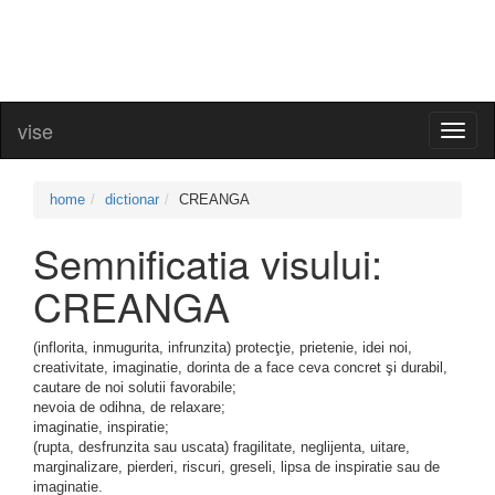
vise
Toggl
naviga
home
dictionar
CREANGA
Semnificatia visului:
CREANGA
(inflorita, inmugurita, infrunzita) protecţie, prietenie, idei noi,
creativitate, imaginatie, dorinta de a face ceva concret şi durabil,
cautare de noi solutii favorabile;
nevoia de odihna, de relaxare;
imaginatie, inspiratie;
(rupta, desfrunzita sau uscata) fragilitate, neglijenta, uitare,
marginalizare, pierderi, riscuri, greseli, lipsa de inspiratie sau de
imaginatie.