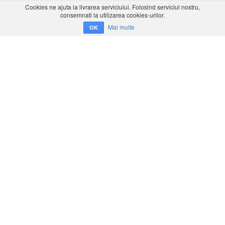
Cookies ne ajuta la livrarea serviciului. Folosind serviciul nostru,
consemnati la utilizarea cookies-urilor.
Mai multe
OK