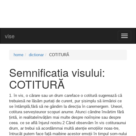
vise
Toggl
naviga
home
dictionar
COTITURĂ
Semnificatia visului:
COTITURĂ
1. în vis, o cărare sau un drum careface o cotitură sugerează că
trebuiesă ne lăsăm purtați de curent, pur șisimplu să iirmărioi ce
se întâmplă,fără să ne gândim la direcția în caremergem. Uneori,
cotitura serveșteunor scopuri anume. Atunci cândne învârtim fără
țintă, in realitateînvățăm mai multe despre noiînșine sau despre
ceea. ce se află înjurul nostru.2 Când observăm în vis cotituraunui
drum, ar trebui să acordămmai multă atenție emoțiilor noas-tre,
întrucât putem face față maibine acestor emoții în timpul som-nului