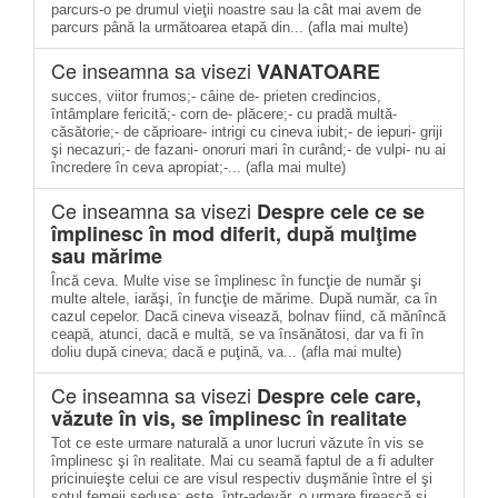
parcurs-o pe drumul vieţii noastre sau la cât mai avem de
parcurs până la următoarea etapă din... (afla mai multe)
Ce inseamna sa visezi
VANATOARE
succes, viitor frumos;- câine de- prieten credincios,
întâmplare fericită;- corn de- plăcere;- cu pradă multă-
căsătorie;- de căprioare- intrigi cu cineva iubit;- de iepuri- griji
şi necazuri;- de fazani- onoruri mari în curând;- de vulpi- nu ai
încredere în ceva apropiat;-... (afla mai multe)
Ce inseamna sa visezi
Despre cele ce se
împlinesc în mod diferit, după mulţime
sau mărime
Încă ceva. Multe vise se împlinesc în funcţie de număr şi
multe altele, iarăşi, în funcţie de mărime. După număr, ca în
cazul cepelor. Dacă cineva visează, bolnav fiind, că mănîncă
ceapă, atunci, dacă e multă, se va însănătosi, dar va fi în
doliu după cineva; dacă e puţină, va... (afla mai multe)
Ce inseamna sa visezi
Despre cele care,
văzute în vis, se împlinesc în realitate
Tot ce este urmare naturală a unor lucruri văzute în vis se
împlinesc şi în realitate. Mai cu seamă faptul de a fi adulter
pricinuieşte celui ce are visul respectiv duşmănie între el şi
soţul femeii seduse: este, într-adevăr, o urmare firească si