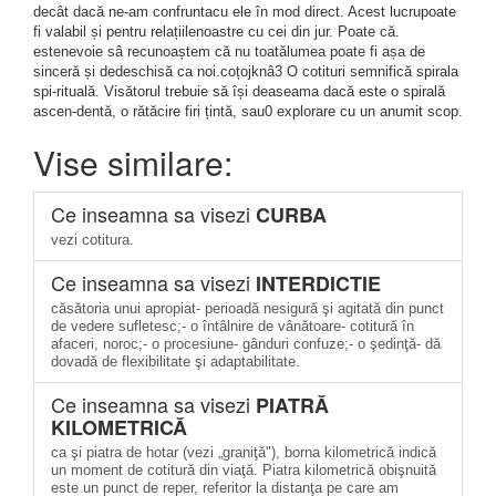
decât dacă ne-am confruntacu ele în mod direct. Acest lucrupoate
fi valabil și pentru relațiilenoastre cu cei din jur. Poate că.
estenevoie sâ recunoaștem că nu toatălumea poate fi așa de
sinceră și dedeschisă ca noi.coțojknâ3 O cotituri semnifică spirala
spi-rituală. Visătorul trebuie să își deaseama dacă este o spirală
ascen-dentă, o rătăcire firi țintă, sau0 explorare cu un anumit scop.
Vise similare:
Ce inseamna sa visezi
CURBA
vezi cotitura.
Ce inseamna sa visezi
INTERDICTIE
căsătoria unui apropiat- perioadă nesigură şi agitată din punct
de vedere sufletesc;- o întâlnire de vânătoare- cotitură în
afaceri, noroc;- o procesiune- gânduri confuze;- o şedinţă- dă
dovadă de flexibilitate şi adaptabilitate.
Ce inseamna sa visezi
PIATRĂ
KILOMETRICĂ
ca şi piatra de hotar (vezi „graniţă"), borna kilometrică indică
un moment de cotitură din viaţă. Piatra kilometrică obişnuită
este un punct de reper, referitor la distanţa pe care am