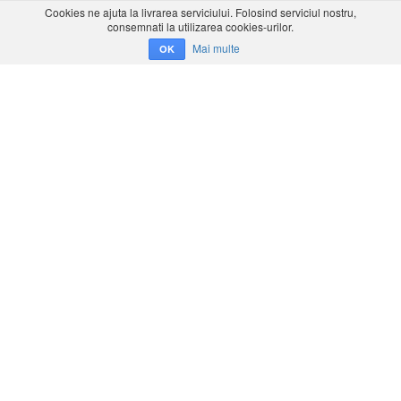
Cookies ne ajuta la livrarea serviciului. Folosind serviciul nostru,
consemnati la utilizarea cookies-urilor.
Mai multe
OK