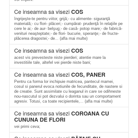
Ce inseamna sa visezi
COS
îngrijeşte-te pentru viitor, grijă;- cu alimente- siguranţă
materială;- cu flori- plăceri;- cumpărat- prudenţă în relaţiile pe
cere le ai;- de aur- belşug;- de casă- potop mare;- de fabrică-
venituri neaşteptate;- de flori- bucurie, speranţe;- de fructe-
plăcerea dragostei;- de... (afla mai multe)
Ce inseamna sa visezi
COS
acest vis prevesteste niste pierderi; atentie mare la
investitiile tale, altefel vei pierde niste bani;
Ce inseamna sa visezi
COS, PANER
Pentru ca forma lor inchipuie matricea, pantecul mamei,
cosul si panerul evoca notiunile de fecunditate, de nastere si
de creatie. Sunt assimilate cu leaganul in care se odihneste
nou-nascutul si pot dezvalui o dorinta sau un comportament
agresiv. Totusi, ca toate recipientele,... (afla mai multe)
Ce inseamna sa visezi
COROANA CU
CUNUNA DE FLORI
vei primi ceva;