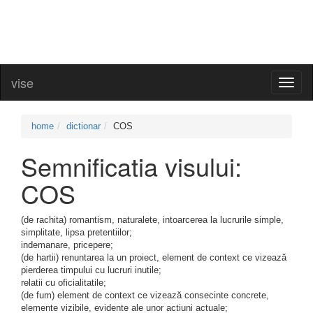
vise
Toggl
naviga
home
dictionar
COS
Semnificatia visului:
COS
(de rachita) romantism, naturalete, intoarcerea la lucrurile simple,
simplitate, lipsa pretentiilor;
indemanare, pricepere;
(de hartii) renuntarea la un proiect, element de context ce vizează
pierderea timpului cu lucruri inutile;
relatii cu oficialitatile;
(de fum) element de context ce vizează consecinte concrete,
elemente vizibile, evidente ale unor actiuni actuale;