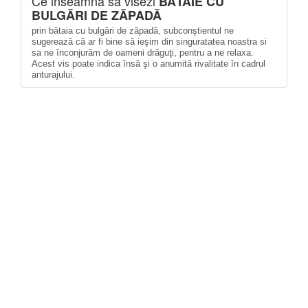
Ce inseamna sa visezi
BĂTAIE CU
BULGĂRI DE ZĂPADĂ
prin bătaia cu bulgări de zăpadă, subconştientul ne
sugerează că ar fi bine să ieşim din singuratatea noastra si
sa ne înconjurăm de oameni drăguţi, pentru a ne relaxa.
Acest vis poate indica însă şi o anumită rivalitate în cadrul
anturajului.