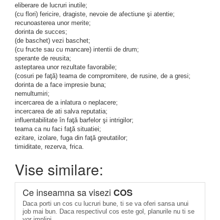
eliberare de lucruri inutile;
(cu flori) fericire, dragiste, nevoie de afectiune şi atentie;
recunoasterea unor merite;
dorinta de succes;
(de baschet) vezi baschet;
(cu fructe sau cu mancare) intentii de drum;
sperante de reusita;
asteptarea unor rezultate favorabile;
(cosuri pe faţă) teama de compromitere, de rusine, de a gresi;
dorinta de a face impresie buna;
nemultumiri;
incercarea de a inlatura o neplacere;
incercarea de ati salva reputatia;
influentabilitate în faţă barfelor şi intrigilor;
teama ca nu faci faţă situatiei;
ezitare, izolare, fuga din faţă greutatilor;
timiditate, rezerva, frica.
Vise similare:
Ce inseamna sa visezi
COS
Daca porti un cos cu lucruri bune, ti se va oferi sansa unui
job mai bun. Daca respectivul cos este gol, planurile nu ti se
vor implini.