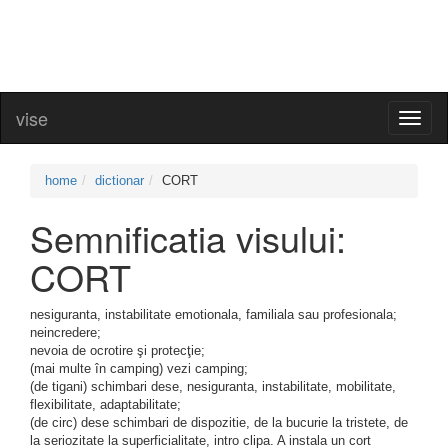
vise
Toggl
naviga
home
dictionar
CORT
Semnificatia visului:
CORT
nesiguranta, instabilitate emotionala, familiala sau profesionala;
neincredere;
nevoia de ocrotire şi protecţie;
(mai multe în camping) vezi camping;
(de tigani) schimbari dese, nesiguranta, instabilitate, mobilitate,
flexibilitate, adaptabilitate;
(de circ) dese schimbari de dispozitie, de la bucurie la tristete, de
la seriozitate la superficialitate, intro clipa. A instala un cort