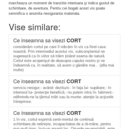
marcheaza un moment de tranzitie interioara şi indica gustul de
schimbare, de aventura. Pentru cei bogati acest vis poate
semnifica o anumita nesiguranta materiala.
Vise similare:
Ce inseamna sa visezi
CORT
considerăm cortul pe care îl ridicăm în vis ca fiind casa
noastră. Prin intermediul acestui vis, subconştientul ne
sugerează ca în viitor să trăim ţinând seama de natură.
Cortul este acoperişul de deasupra capului nostru şi ne
îndeamnă ca, în realitate, să avem o gândire mai... (afla mai
multe)
Ce inseamna sa visezi
CORT
serviciu nesigur;- având- deziluzii;- în faţa lui- supărare;- în
interiorul lui- protecţie benefică;- nu putem intra în- faliment;-
odihnindu-ne la ţărmul mări sau la munte- atenţie la acţiunile
întreprinse.
Ce inseamna sa visezi
CORT
1 în vis, cortul exprimă senti-mentul de continuă
schimbare,de neliniște, incapacitatea de a ră-mâne, pentru
mai mult timp, în-tr-un anumit loc. Oriunde ne-amstabili, este