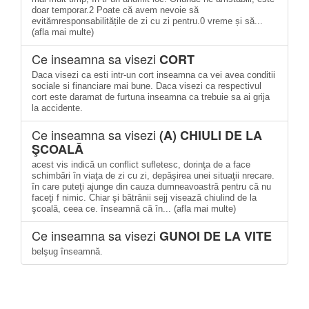
doar temporar.2 Poate că avem nevoie să
evitămresponsabilitățile de zi cu zi pentru.0 vreme și să...
(afla mai multe)
Ce inseamna sa visezi
CORT
Daca visezi ca esti intr-un cort inseamna ca vei avea conditii
sociale si financiare mai bune. Daca visezi ca respectivul
cort este daramat de furtuna inseamna ca trebuie sa ai grija
la accidente.
Ce inseamna sa visezi
(A) CHIULI DE LA
ŞCOALĂ
acest vis indică un conflict sufletesc, dorinţa de a face
schimbări în viaţa de zi cu zi, depăşirea unei situaţii nrecare.
în care puteţi ajunge din cauza dumneavoastră pentru că nu
faceţi f nimic. Chiar şi bătrânii sejj visează chiulind de la
şcoală, ceea ce. înseamnă că în... (afla mai multe)
Ce inseamna sa visezi
GUNOI DE LA VITE
belşug înseamnă.