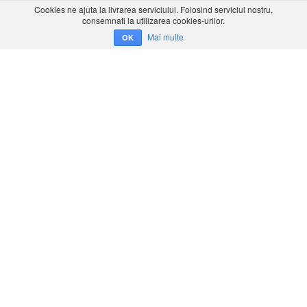
Cookies ne ajuta la livrarea serviciului. Folosind serviciul nostru,
consemnati la utilizarea cookies-urilor.
Mai multe
OK