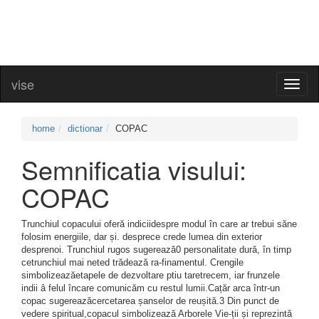
vise
Toggl
naviga
home
dictionar
COPAC
Semnificatia visului:
COPAC
Trunchiul copacului oferă indiciidespre modul în care ar trebui săne
folosim energiile, dar și. desprece crede lumea din exterior
desprenoi. Trunchiul rugos sugerează0 personalitate dură, în timp
cetrunchiul mai neted trădează ra-finamentul. Crengile
simbolizeazăetapele de dezvoltare ptiu taretrecem, iar frunzele
indii â felul încare comunicăm cu restul lumii.Cațăr arca într-un
copac sugereazăcercetarea șanselor de reușită.3 Din punct de
vedere spiritual,copacul simbolizează Arborele Vie-ții și reprezintă