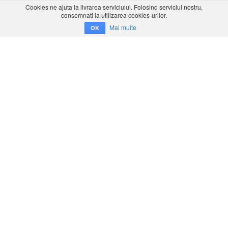
Cookies ne ajuta la livrarea serviciului. Folosind serviciul nostru,
consemnati la utilizarea cookies-urilor.
Mai multe
OK