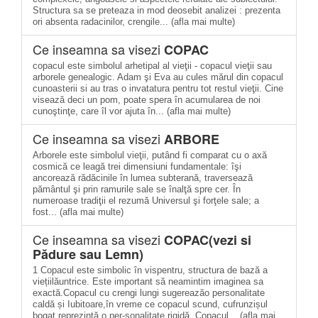
Structura sa se preteaza in mod deosebit analizei : prezenta
ori absenta radacinilor, crengile... (afla mai multe)
Ce inseamna sa visezi
COPAC
copacul este simbolul arhetipal al vieţii - copacul vieţii sau
arborele genealogic. Adam şi Eva au cules mărul din copacul
cunoasterii si au tras o invatatura pentru tot restul vieţii. Cine
visează deci un pom, poate spera în acumularea de noi
cunoştinţe, care îl vor ajuta în... (afla mai multe)
Ce inseamna sa visezi
ARBORE
Arborele este simbolul vieţii, putând fi comparat cu o axă
cosmică ce leagă trei dimensiuni fundamentale: îşi
ancorează rădăcinile în lumea subterană, traversează
pământul şi prin ramurile sale se înalţă spre cer. În
numeroase tradiţii el rezumă Universul şi forţele sale; a
fost... (afla mai multe)
Ce inseamna sa visezi
COPAC(vezi si
Pădure sau Lemn)
1 Copacul este simbolic în vispentru, structura de bază a
viețiilăuntrice. Este important să neamintim imaginea sa
exactă.Copacul cu crengi lungi sugereazăo personalitate
caldă și Iubitoare,în vreme ce copacul scund, cufrunzișul
bogat reprezintă o per-sonalitate rigidă. Copacul... (afla mai