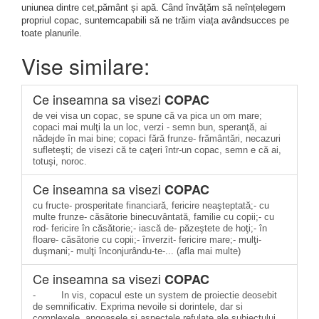
uniunea dintre cet,pământ și apă. Când învățăm să neînțelegem
propriul copac, suntemcapabili să ne trăim viața avândsucces pe
toate planurile.
Vise similare:
Ce inseamna sa visezi
COPAC
de vei visa un copac, se spune că va pica un om mare;
copaci mai mulţi la un loc, verzi - semn bun, speranţă, ai
nădejde în mai bine; copaci fără frunze- frământări, necazuri
sufleteşti; de visezi că te caţeri într-un copac, semn e că ai,
totuşi, noroc.
Ce inseamna sa visezi
COPAC
cu fructe- prosperitate financiară, fericire neaşteptată;- cu
multe frunze- căsătorie binecuvântată, familie cu copii;- cu
rod- fericire în căsătorie;- iască de- păzeştete de hoţi;- în
floare- căsătorie cu copii;- înverzit- fericire mare;- mulţi-
duşmani;- mulţi înconjurându-te-... (afla mai multe)
Ce inseamna sa visezi
COPAC
- In vis, copacul este un system de proiectie deosebit
de semnificativ. Exprima nevoile si dorintele, dar si
complexele, angoasele si aspectele refulate ale subiectului.