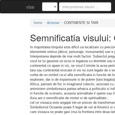
vise
home
dictionar
CONTINENTE SI TARI
Semnificatia visulu
In majoritatea timpului este dificil sa localizam cu preciz
elementele onirice (décor, personaje, monumente) san e pe
Interpretarea depinde de mai multi factori. Subiectul pregat
visul lui isi gaseste un ecou in legatura cu dorintele sau tem
continental ce apare in vis, iar visul il trimite la acea per
tara sau continental evocate in vis nu sunt legate de o ex
vorba de un simbol ce-si afla semnificatia in functie de
explorare, dar si de expansiune si de putere (tara bogata)
Africa, pamant de foc in imaginarul colectiv, asociata cu 
animistem simbolizeaza partea arhaica a psihicului si indi
in functie de scenario, aceasta animalitate il sperie sau i
Asia are o semnificatie de mister si de spiritualitate ;
cel ce viseaza este angajat intr-un proces de transformare
Simbolismul Oceaniei poate fi legat de cel al Americii si al
care viseaza se poate gasi insa la frontiera intre doua tar