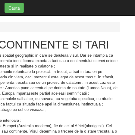
Cauta
i: CONTINENTE SI TARI
ie spatial geographic in care se deruleaa visul. Dar se intampla ca
rmita identificarea exacta a tarii sau a continentului scenei onirice.
este si in realitate o calatorie ;
erile referitoare la proiesct. In trecut, a trait in tara ori pe
ioada din viata, caci prezentul este legat de acest trecut. In sfarsit,
perienta trecuta sau de un proiesc de calatorie : in acest caz este
 loc : America pune accentual pe dorinta de noutate (Lumea Noua), de
. Europa impartaseste partial aceleasi semnificatii ;
animalele salbatice, cu savana, cu vegetatia specifica, cu riturile
ca faptul ca situatia face apel la dimensiunea instinctuala ;
l atrage pe cel ce viseaza ;
 interioara ;
 Europei (Australia moderna), fie de cel al Africii(aborigenii). Cel
i sau continente. Visul determina o trecere de la o stare trecuta la o