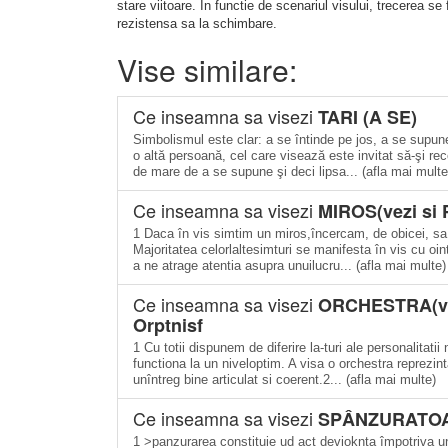
stare viitoare. In functie de scenariul visului, trecerea 
rezistensa sa la schimbare.
Vise similare:
Ce inseamna sa visezi
TARI (A SE)
Simbolismul este clar: a se întinde pe jos, a se supun
o altă persoană, cel care visează este invitat să-şi re
de mare de a se supune şi deci lipsa... (afla mai multe
Ce inseamna sa visezi
MIROS(vezi si 
1 Daca în vis simtim un miros,încercam, de obicei, sa
Majoritatea celorlaltesimturi se manifesta în vis cu oi
a ne atrage atentia asupra unuilucru... (afla mai multe)
Ce inseamna sa visezi
ORCHESTRA(vezi
Orptnisf
1 Cu totii dispunem de diferire la-turi ale personalitat
functiona la un niveloptim. A visa o orchestra reprezin
unîntreg bine articulat si coerent.2... (afla mai multe)
Ce inseamna sa visezi
SPÂNZURATOARE
1 >panzurarea constituie ud act devioknta împotriva u