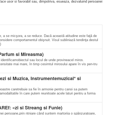
se face usor si favorabil sau, dimpotriva, esueaza, dezvaluind persoanei
e, a se micşora, a se reduce. Dacă această atitudine este faţă de
considere comportamentul obişnuit. Visul subliniază tendinţa destul
)
Parfum si Mireasma)
 identificamobiectul sau locul de unde provineacel miros.
ntensitate mai mare, în timp cesimtul mirosului apare în vis pen-tru
 si Muzica, Instrumentemuzical* si
ii noastre caretrebuie sa fie în armonie pentru canoi sa putem
tamodalitatile în care putem reunitoate acele laturi pentru a forma
f: «zi si Streang si Funie)
nei persoane,prin ntniare când suntem martoriia o spânzuratoare,