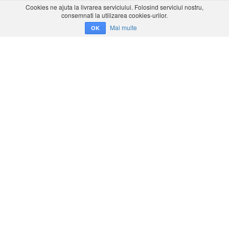
Cookies ne ajuta la livrarea serviciului. Folosind serviciul nostru,
consemnati la utilizarea cookies-urilor.
Mai multe
OK