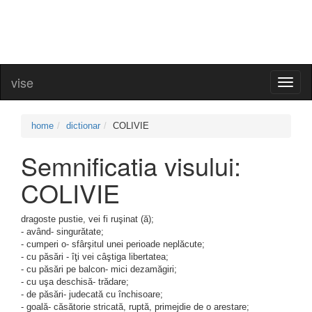
vise
Toggl
naviga
home
dictionar
COLIVIE
Semnificatia visului:
COLIVIE
dragoste pustie, vei fi ruşinat (ă);
- având- singurătate;
- cumperi o- sfârşitul unei perioade neplăcute;
- cu păsări - îţi vei câştiga libertatea;
- cu păsări pe balcon- mici dezamăgiri;
- cu uşa deschisă- trădare;
- de păsări- judecată cu închisoare;
- goală- căsătorie stricată, ruptă, primejdie de o arestare;