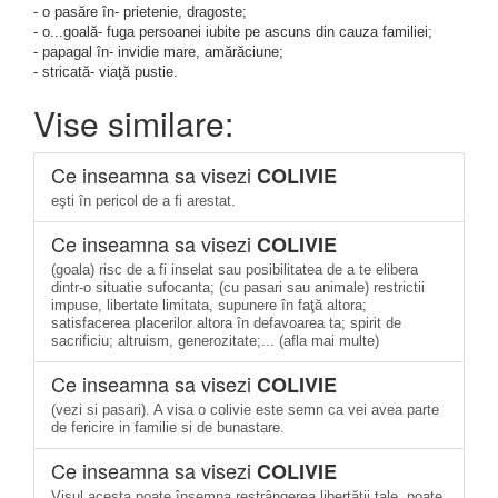
- o pasăre în- prietenie, dragoste;
- o...goală- fuga persoanei iubite pe ascuns din cauza familiei;
- papagal în- invidie mare, amărăciune;
- stricată- viaţă pustie.
Vise similare:
Ce inseamna sa visezi
COLIVIE
eşti în pericol de a fi arestat.
Ce inseamna sa visezi
COLIVIE
(goala) risc de a fi inselat sau posibilitatea de a te elibera
dintr-o situatie sufocanta; (cu pasari sau animale) restrictii
impuse, libertate limitata, supunere în faţă altora;
satisfacerea placerilor altora în defavoarea ta; spirit de
sacrificiu; altruism, generozitate;... (afla mai multe)
Ce inseamna sa visezi
COLIVIE
(vezi si pasari). A visa o colivie este semn ca vei avea parte
de fericire in familie si de bunastare.
Ce inseamna sa visezi
COLIVIE
Visul acesta poate însemna restrângerea libertăţii tale, poate