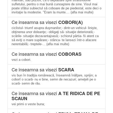
înaintări; sau pozitiv, ca o deplasare spre străfundurile
sufletului, pentru o mai bună cunoaştere de sine. Visul mai
poate sfătui subiectul să coboare de pe piedestal, este deci o
invitaţie la modestie. "Eram la munte.... (afla mai multe)
Ce inseamna sa visezi
COBORI(A)
ciclistul- triumf asupra duşmanilor;- dintr-un vehicul- linişte,
obţinerea unor doleanţe;- obligaţi să- situaţie deteriorată;-
scările- situaţie dezavantajoasă;- schiorul pârtia- fii atent ca
să eviţi o mare supărare;- stânca- te lansezi într-o afacere
nerentabilă;- treptele-... (afla mai multe)
Ce inseamna sa visezi
COBORAS
vezi a cobori.
Ce inseamna sa visezi
SCARA
vis bun în tradiţia româneacă, înseamnă înălţare, sprijin; a
coborî o scară- nu e bine, semn de necazuri; ameţeli pe o
scară- semn de rău.
Ce inseamna sa visezi
A TE RIDICA DE PE
SCAUN
vei primi o veste buna;