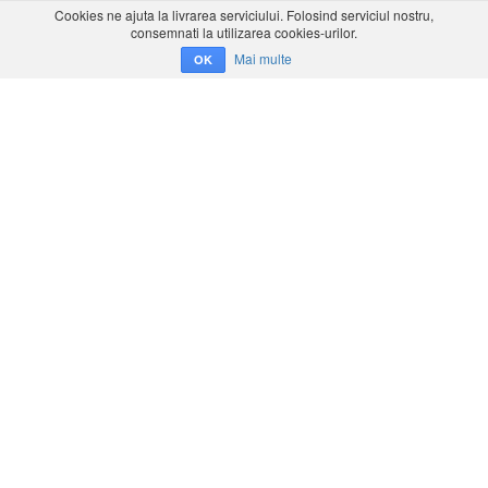
Cookies ne ajuta la livrarea serviciului. Folosind serviciul nostru,
consemnati la utilizarea cookies-urilor.
Mai multe
OK