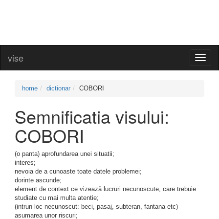
vise
Toggl
naviga
home
dictionar
COBORI
Semnificatia visului:
COBORI
(o panta) aprofundarea unei situatii;
interes;
nevoia de a cunoaste toate datele problemei;
dorinte ascunde;
element de context ce vizează lucruri necunoscute, care trebuie
studiate cu mai multa atentie;
(intrun loc necunoscut: beci, pasaj, subteran, fantana etc)
asumarea unor riscuri;