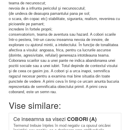
teama de necunoscut;
nevoia de a infrunta pericolul şi necunoscutul;
(de undeva de deasupra pamantului pana pe sol;
o scara, din copac etc) stabilitate, siguranta, realism, revenirea cu
picioarele pe pamant;
incredere în fortele proprii;
conservatorism, teama de aventura sau hazard. A cobori scarile
într-o pestera, într-un cavou inseamna nevoia de innoire, de
explorare cu ajutorul mintii, a intelectului. În funcţie de tonalitatea
afectiva a visului: angoasa, frica, pentru ca lucrurile ascunse
(dorinte, agresivitate, refulari) genereaza intotdeauna teama.
Coborarea scarilor sau a unei pante ne indica abandonarea unei
pozitii sociale sau a unei iubiri. Totul depinde de contextul visului
şi de ceea ce gasim jos. A cobori şi a urca inapoi, semnifica
ragazul necesar pentru a examina mai bine situatia din toate
punctele de vedere. A primi ceva în timp ce urcam anunta bucuria
reprezentata de semnificatia obiectului primit. A primi ceva
coborand, este un semn rau.
Vise similare:
Ce inseamna sa visezi
COBORI (A)
Termenul trebuie înţeles în mod negativ ca opusul oricărei