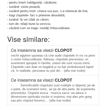
- pentru tinerii îndrăgostiţi- căsătorie;
- sunând- veste proastă;
- sunănd pentru mort- cineva sus-pus, s-a interesat de tine;
- tragi clopotele- faci o prietenie deosebită;
- tunând- îţi vei clădi un cămin;
- turn de- relaţii bune la serviciu;
- văzând cum se trage- noutăţi îmbucurătoare.
Vise similare:
Ce inseamna sa visezi
CLOPOT
vechii egipteni spuneau că cine aude clopotele în vis va primi
o veste îmbucurătoare. Adesea, clopotele prevestesc un
eveniment apropiat în familie, uneori ele sunt vocea inimii.
Clopotele care doar se leagănă şi nu bat simbolizează faptul
că, în realitate, persoana nu ştie din... (afla mai multe)
Ce inseamna sa visezi
CLOPOT
- Semnificatiile clopotului sunt multiple si depend, pe de
o parte, de scenariul oniric, iar pe de alta parte, de experienta
prezentului. Clopotul evoca : muzica sacra :ea aduce o
dimensiune spirituala visului si exprima, mai ales prin gong
sau prin clopotul bisericii,... (afla mai multe)