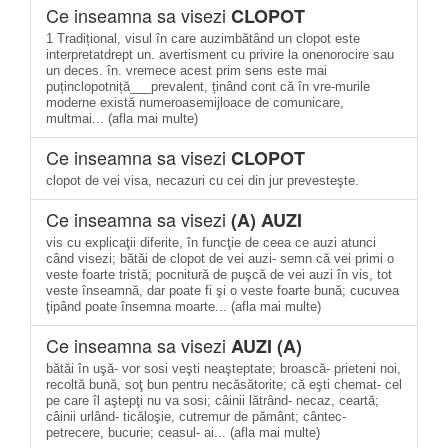
Ce inseamna sa visezi
CLOPOT
1 Tradițional, visul în care auzimbătând un clopot este
interpretatdrept un. avertisment cu privire la onenorocire sau
un deces. în. vremece acest prim sens este mai
puținclopotniță___prevalent, ținând cont că în vre-murile
moderne există numeroasemijloace de comunicare,
multmai... (afla mai multe)
Ce inseamna sa visezi
CLOPOT
clopot de vei visa, necazuri cu cei din jur prevesteşte.
Ce inseamna sa visezi
(A) AUZI
vis cu explicaţii diferite, în funcţie de ceea ce auzi atunci
când visezi; bătăi de clopot de vei auzi- semn că vei primi o
veste foarte tristă; pocnitură de puşcă de vei auzi în vis, tot
veste înseamnă, dar poate fi şi o veste foarte bună; cucuvea
ţipând poate însemna moarte... (afla mai multe)
Ce inseamna sa visezi
AUZI (A)
bătăi în uşă- vor sosi veşti neaşteptate; broască- prieteni noi,
recoltă bună, soţ bun pentru necăsătorite; că eşti chemat- cel
pe care îl aştepţi nu va sosi; câinii lătrând- necaz, ceartă;
câinii urlând- ticăloşie, cutremur de pământ; cântec-
petrecere, bucurie; ceasul- ai... (afla mai multe)