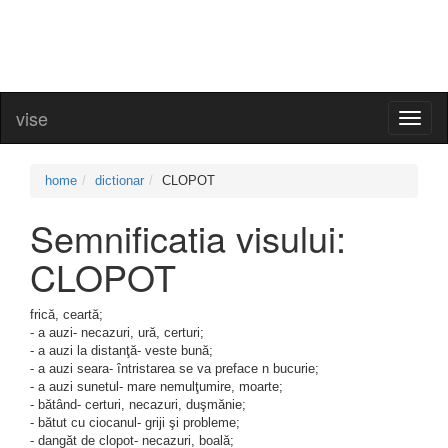
vise
Toggl
naviga
home
dictionar
CLOPOT
Semnificatia visului:
CLOPOT
frică, ceartă;
- a auzi- necazuri, ură, certuri;
- a auzi la distanţă- veste bună;
- a auzi seara- întristarea se va preface n bucurie;
- a auzi sunetul- mare nemulţumire, moarte;
- bătând- certuri, necazuri, duşmănie;
- bătut cu ciocanul- griji şi probleme;
- dangăt de clopot- necazuri, boală;