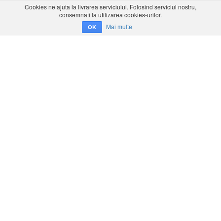
Cookies ne ajuta la livrarea serviciului. Folosind serviciul nostru,
consemnati la utilizarea cookies-urilor.
Mai multe
OK