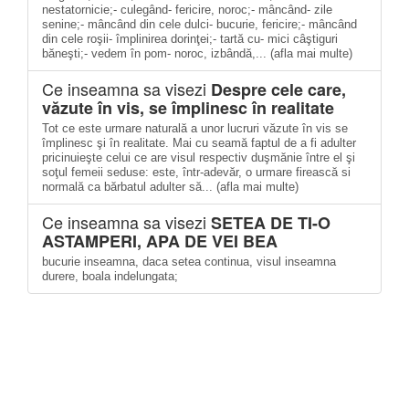
nestatornicie;- culegând- fericire, noroc;- mâncând- zile
senine;- mâncând din cele dulci- bucurie, fericire;- mâncând
din cele roşii- împlinirea dorinţei;- tartă cu- mici câştiguri
băneşti;- vedem în pom- noroc, izbândă,... (afla mai multe)
Ce inseamna sa visezi
Despre cele care,
văzute în vis, se împlinesc în realitate
Tot ce este urmare naturală a unor lucruri văzute în vis se
împlinesc şi în realitate. Mai cu seamă faptul de a fi adulter
pricinuieşte celui ce are visul respectiv duşmănie între el şi
soţul femeii seduse: este, într-adevăr, o urmare firească si
normală ca bărbatul adulter să... (afla mai multe)
Ce inseamna sa visezi
SETEA DE TI-O
ASTAMPERI, APA DE VEI BEA
bucurie inseamna, daca setea continua, visul inseamna
durere, boala indelungata;