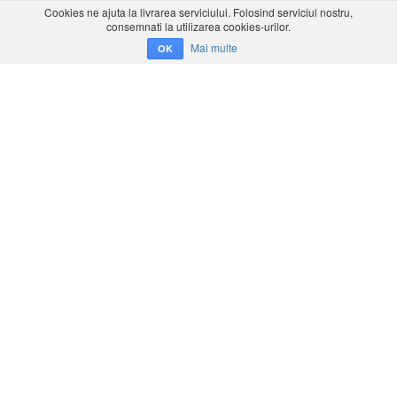
Cookies ne ajuta la livrarea serviciului. Folosind serviciul nostru,
consemnati la utilizarea cookies-urilor.
Mai multe
OK