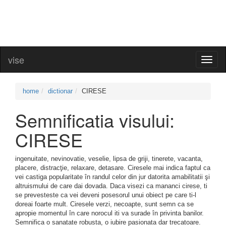
vise
Toggl
naviga
home
dictionar
CIRESE
Semnificatia visului:
CIRESE
ingenuitate, nevinovatie, veselie, lipsa de griji, tinerete, vacanta,
placere, distracţie, relaxare, detasare. Ciresele mai indica faptul ca
vei castiga popularitate în randul celor din jur datorita amabilitatii şi
altruismului de care dai dovada. Daca visezi ca mananci cirese, ti
se prevesteste ca vei deveni posesorul unui obiect pe care ti-l
doreai foarte mult. Ciresele verzi, necoapte, sunt semn ca se
apropie momentul în care norocul iti va surade în privinta banilor.
Semnifica o sanatate robusta, o iubire pasionata dar trecatoare.