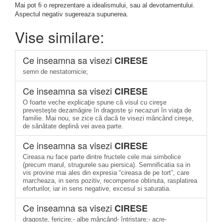
Mai pot fi o reprezentare a idealismului, sau al devotamentului.
Aspectul negativ sugereaza supunerea.
Vise similare:
Ce inseamna sa visezi
CIRESE
semn de nestatornicie;
Ce inseamna sa visezi
CIRESE
O foarte veche explicaţie spune că visul cu cireşe
prevesteşte dezamăgire în dragoste şi necazuri în viaţa de
familie. Mai nou, se zice că dacă te visezi mâncând cireşe,
de sănătate deplină vei avea parte.
Ce inseamna sa visezi
CIRESE
Cireasa nu face parte dintre fructele cele mai simbolice
(precum marul, strugurele sau piersica). Semnificatia sa in
vis provine mai ales din expresia “cireasa de pe tort”, care
marcheaza, in sens pozitiv, recompense obtinuta, rasplatirea
eforturilor, iar in sens negative, excesul si saturatia.
Ce inseamna sa visezi
CIRESE
dragoste, fericire;- albe mâncând- întristare;- acre-