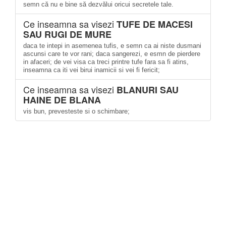
semn că nu e bine să dezvălui oricui secretele tale.
Ce inseamna sa visezi
TUFE DE MACESI
SAU RUGI DE MURE
daca te intepi in asemenea tufis, e semn ca ai niste dusmani
ascunsi care te vor rani; daca sangerezi, e esmn de pierdere
in afaceri; de vei visa ca treci printre tufe fara sa fi atins,
inseamna ca iti vei birui inamicii si vei fi fericit;
Ce inseamna sa visezi
BLANURI SAU
HAINE DE BLANA
vis bun, prevesteste si o schimbare;