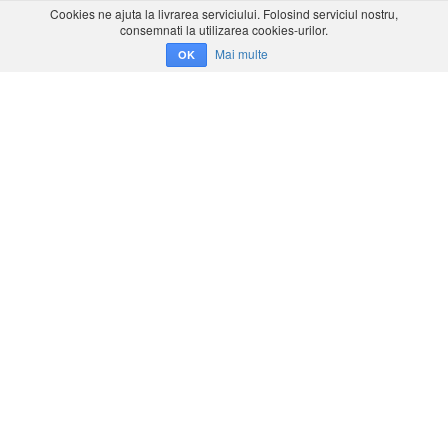
Cookies ne ajuta la livrarea serviciului. Folosind serviciul nostru,
consemnati la utilizarea cookies-urilor.
Mai multe
OK