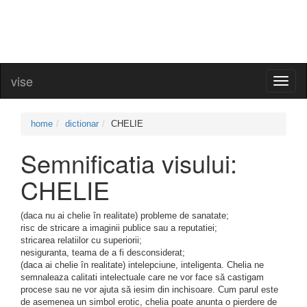
vise
Toggl
naviga
home
dictionar
CHELIE
Semnificatia visului:
CHELIE
(daca nu ai chelie în realitate) probleme de sanatate;
risc de stricare a imaginii publice sau a reputatiei;
stricarea relatiilor cu superiorii;
nesiguranta, teama de a fi desconsiderat;
(daca ai chelie în realitate) intelepciune, inteligenta. Chelia ne
semnaleaza calitati intelectuale care ne vor face să castigam
procese sau ne vor ajuta să iesim din inchisoare. Cum parul este
de asemenea un simbol erotic, chelia poate anunta o pierdere de