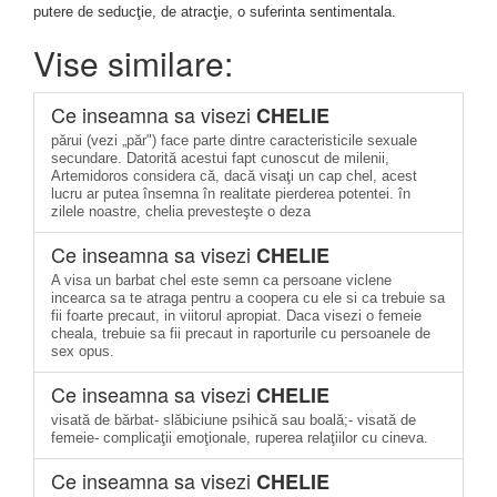
putere de seducţie, de atracţie, o suferinta sentimentala.
Vise similare:
Ce inseamna sa visezi
CHELIE
părui (vezi „păr") face parte dintre caracteristicile sexuale
secundare. Datorită acestui fapt cunoscut de milenii,
Artemidoros considera că, dacă visaţi un cap chel, acest
lucru ar putea însemna în realitate pierderea potentei. în
zilele noastre, chelia prevesteşte o deza
Ce inseamna sa visezi
CHELIE
A visa un barbat chel este semn ca persoane viclene
incearca sa te atraga pentru a coopera cu ele si ca trebuie sa
fii foarte precaut, in viitorul apropiat. Daca visezi o femeie
cheala, trebuie sa fii precaut in raporturile cu persoanele de
sex opus.
Ce inseamna sa visezi
CHELIE
visată de bărbat- slăbiciune psihică sau boală;- visată de
femeie- complicaţii emoţionale, ruperea relaţiilor cu cineva.
Ce inseamna sa visezi
CHELIE