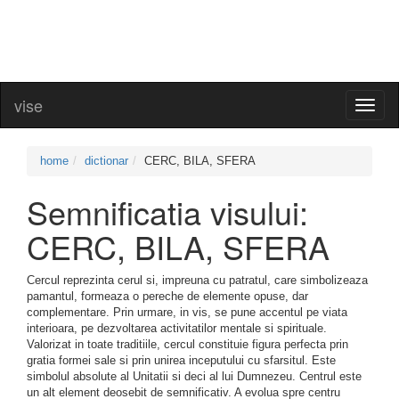
vise
Toggl
naviga
home
dictionar
CERC, BILA, SFERA
Semnificatia visului:
CERC, BILA, SFERA
Cercul reprezinta cerul si, impreuna cu patratul, care simbolizeaza
pamantul, formeaza o pereche de elemente opuse, dar
complementare. Prin urmare, in vis, se pune accentul pe viata
interioara, pe dezvoltarea activitatilor mentale si spirituale.
Valorizat in toate traditiile, cercul constituie figura perfecta prin
gratia formei sale si prin unirea inceputului cu sfarsitul. Este
simbolul absolute al Unitatii si deci al lui Dumnezeu. Centrul este
un alt element deosebit de semnificativ. A evolua spre centru