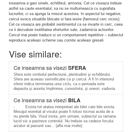
inseamna a gasi sinele, echilibrul, armonia. Cel ce viseaza trebuie
astfel sa caute esentialul, sa nu se multumeasca cu suprafata
lucrurilor, ci sa ajunga la miezul acestora. In aspectul lui negative,
cercul evoca situatiile blocate si fara iesire (faimosul cerc vicios).
Cel ce viseaza are probabil sentimentul ca se invarte in cerc, ceea
ce ii dezvaluie inutilitatea eforturilor sale, zadarnicia actiunilor.
Cercul mai poate traduce si un comportament repetitive – subiectul
reproduce aceleasi scheme sau comite aceleasi greseli.
Vise similare:
Ce inseamna sa visezi
SFERA
Sfera este simbolul perfectiunii, plenitudinii şi echilibrului.
Sfera are aceeasi semnificatie ca şi cercul. A fi în interiorul
sferei indica terminarea unui ciclu, ca o perioada este
depasita şi anunta împlinirea, cunostinta, şi uneori, vaduvia.
Ce inseamna sa visezi
BILA
- Exista tot atatea interpretari ale bilei cate bile exista.
Mesajul esential al visului poate fi totusi tocmai acela de a
nu pierde bila. Visul invita, prin urmare, subiectul sa ramana
lucid sis a pastreze controlul. Nu trebuie sa cedeze focului
arzator al pasiunii sau... (afla mai multe)