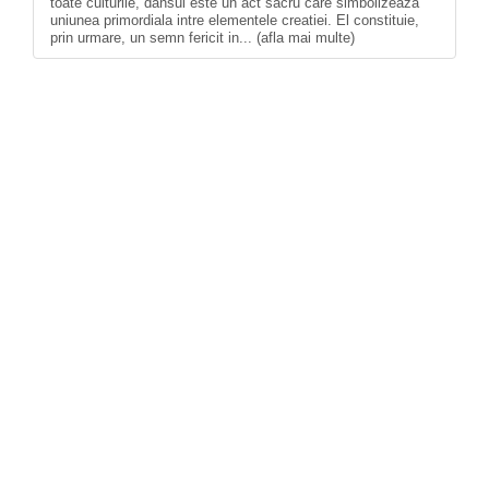
toate culturile, dansul este un act sacru care simbolizeaza
uniunea primordiala intre elementele creatiei. El constituie,
prin urmare, un semn fericit in... (afla mai multe)