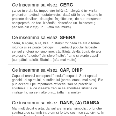
Ce inseamna sa visezi
CERC
şanse în viaţa ta, împotrivire înfrântă;- alergând în- vizita
prietenilor;- având- nestatornicie;- dacă stă în loc- victorie în
proiecte de viitor;- de argint- înşelăciune;- de aur- moştenire
neaşteptată;-de foc- izbândă;- desenând un- foloseşte-ţi
şansele din viaţă;- în... (afla mai multe)
Ce inseamna sa visezi
SFERA
Sferă, bulgăre, bulă, bilă, în sfârşit tot ceea ce are o formă
rotundă şi se poate rostogoli. .. Limbajul popular lărgeşte
sensul şi oferă noi sinonime: căpăţână, devlă, tigvă, de aici
expresiile "a coborî din sfere înalte", "a nu-şi pierde capul"
(cumpătul, adică). Sfatul... (afla mai multe)
Ce inseamna sa visezi
CAP, CHIP
Capul si craniul corespund “cerului” corpului. Sunt spatial
gandirii, al spiritului, al sufletului (pentru craniu mai ales). Ele
pun accentul pe importanta reflectiei sau pe practicile
spirituale. Cel ce viseaza trebuie sa abordeze situatia cu
inteligenta, sa se inalte prin... (afla mai multe)
Ce inseamna sa visezi
DANS, (A) DANSA
Mai mult decat o arta, dansul are, in plan simbolic, o functie
spirituala de schimb intre om si fortele cosmice sau divine. In