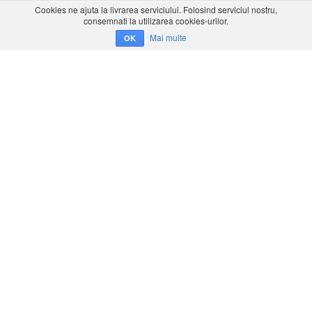
Cookies ne ajuta la livrarea serviciului. Folosind serviciul nostru,
consemnati la utilizarea cookies-urilor.
Mai multe
OK