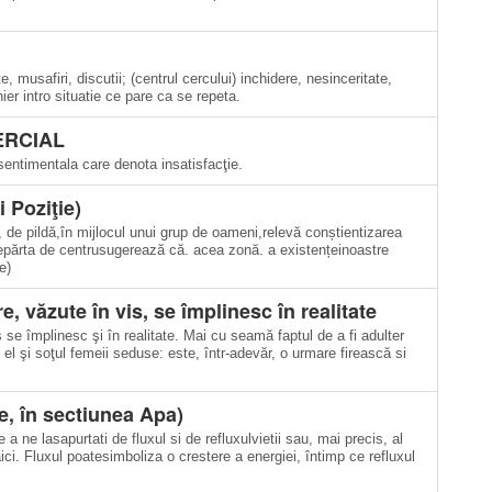
e, musafiri, discutii; (centrul cercului) inchidere, nesinceritate,
nier intro situatie ce pare ca se repeta.
RCIAL
entimentala care denota insatisfacţie.
 Poziţie)
 de pildă,în mijlocul unui grup de oameni,relevă conștientizarea
ndepărta de centrusugerează că. acea zonă. a existențeinoastre
e)
e, văzute în vis, se împlinesc în realitate
 se împlinesc şi în realitate. Mai cu seamă faptul de a fi adulter
 el şi soţul femeii seduse: este, într-adevăr, o urmare firească si
e, în sectiunea Apa)
a ne lasapurtati de fluxul si de refluxulvietii sau, mai precis, al
 aici. Fluxul poatesimboliza o crestere a energiei, întimp ce refluxul