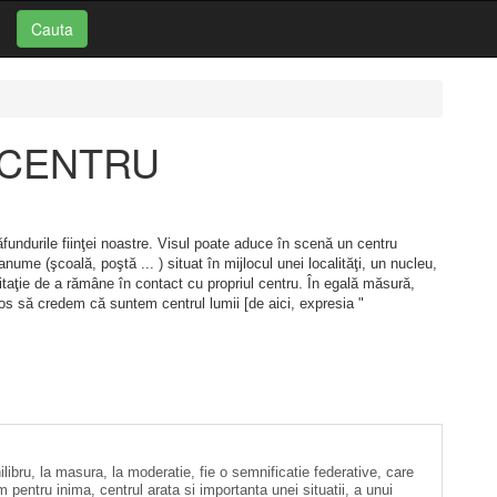
Cauta
i: CENTRU
ăfundurile fiinţei noastre. Visul poate aduce în scenă un centru
anume (şcoală, poştă ... ) situat în mijlocul unei localităţi, un nucleu,
vitaţie de a rămâne în contact cu propriul centru. În egală măsură,
ulos să credem că suntem centrul lumii [de aici, expresia "
hilibru, la masura, la moderatie, fie o semnificatie federative, care
pentru inima, centrul arata si importanta unei situatii, a unui