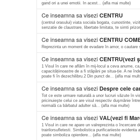
gand ori a unei emotii. In acest... (afla mai multe)
Ce inseamna sa visezi
CENTRU
(centrul orasului) viata sociala bogata, cunostinte, vizit
senzatie de claustrare, libertate limitata, te simti prizo
Ce inseamna sa visezi
CENTRU COME
Reprezinta un moment de evadare în amor, o cautare s
Ce inseamna sa visezi
CENTRU(vezi şi
1 Visul în care ne aflăm în mij-locul a ceva anume, ca,
capacitățiinoastre de a fi stăpâni pe situa-ție. A ne î
poate fi în dezechilibru.2 Din punct de... (afla mai mult
Ce inseamna sa visezi
Despre cele car
Tot ce este urmare naturală a unor lucruri văzute în vis
pricinuieşte celui ce are visul respectiv duşmănie între
normală ca bărbatul adulter să... (afla mai multe)
Ce inseamna sa visezi
VAL(vezi fi Mar
1 Visul in care ne apare un valreprezinta o încercare de 
trairilorsufletesti. Simbolistica purificariieste evidenta
poate simboliza opierdere... (afla mai multe)