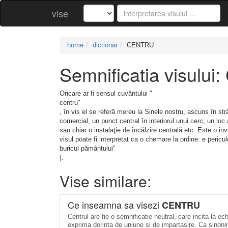
vise
home
dictionar
CENTRU
Semnificatia visulu
Oricare ar fi sensul cuvântului "
centru"
, în vis el se referă mereu la Sinele nostru, ascuns în str
comercial, un punct central în interiorul unui cerc, un loc 
sau chiar o instalaţie de încălzire centrală etc. Este o in
visul poate fi interpretat ca o chemare la ordine: e peric
buricul pământului"
].
Vise similare:
Ce inseamna sa visezi
CENTRU
Centrul are fie o semnificatie neutral, care incita la ec
exprima dorinta de uniune si de impartasire. Ca sinonim 