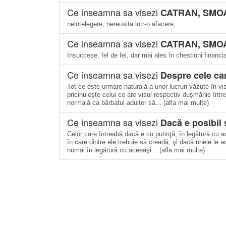
Ce inseamna sa visezi
CATRAN, SMO
neintelegere, nereusita intr-o afacere;
Ce inseamna sa visezi
CATRAN, SMO
Insuccese, fel de fel, dar mai ales în chestiuni financi
Ce inseamna sa visezi
Despre cele car
Tot ce este urmare naturală a unor lucruri văzute în vis
pricinuieşte celui ce are visul respectiv duşmănie între
normală ca bărbatul adulter să... (afla mai multe)
Ce inseamna sa visezi
Dacă e posibil 
Celor care întreabă dacă e cu putinţă, în legătură cu ac
în care dintre ele trebuie să creadă, şi dacă unele le 
numai în legătură cu aceeaşi... (afla mai multe)