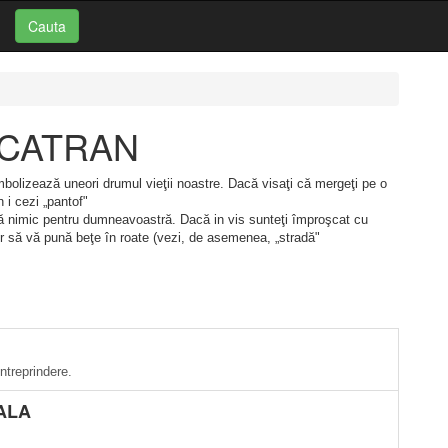
Cauta
i: CATRAN
bolizează uneori drumul vieţii noastre. Dacă visaţi că mergeţi pe o
 i cezi „pantof"
tă nimic pentru dumneavoastră. Dacă in vis sunteţi împroşcat cu
 vor să vă pună beţe în roate (vezi, de asemenea, „stradă"
ntreprindere.
ALA