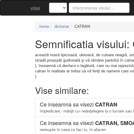
vise
home
dictionar
CATRAN
Semnificatia visulu
această masă lipicioasă, uleioasă, de culoare neagră, sim
stradă proaspăt gudronată şi vâ rămâne pantoful în catran
), înseamnă că desface o legătură, care nu mai reprezin
catran în realitate ar trebui să vă feriţi de oamenii care
).
Vise similare:
Ce inseamna sa visezi
CATRAN
împiedicare;- mânjit cu- neânţelegere la o lucrare sau î
Ce inseamna sa visezi
CATRAN, SMO
nereuşite în ceea ce faci tu, în afaceri.