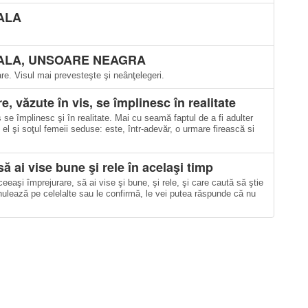
ALA
ALA, UNSOARE NEAGRA
are. Visul mai prevesteşte şi neânţelegeri.
e, văzute în vis, se împlinesc în realitate
 se împlinesc şi în realitate. Mai cu seamă faptul de a fi adulter
 el şi soţul femeii seduse: este, într-adevăr, o urmare firească si
să ai vise bune şi rele în acelaşi timp
eeaşi împrejurare, să ai vise şi bune, şi rele, şi care caută să ştie
anulează pe celelalte sau le confirmă, le vei putea răspunde că nu