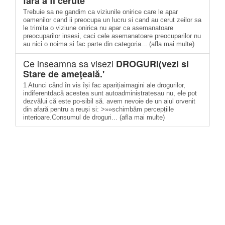
fara a fi cerute
Trebuie sa ne gandim ca viziunile onirice care le apar
oamenilor cand ii preocupa un lucru si cand au cerut zeilor sa
le trimita o viziune onirica nu apar ca asemanatoare
preocuparilor insesi, caci cele asemanatoare preocuparilor nu
au nici o noima si fac parte din categoria... (afla mai multe)
Ce inseamna sa visezi
DROGURI(vezi si
Stare de ameţeală.'
1 Atunci când în vis își fac aparițiaimagini ale drogurilor,
indiferentdacă acestea sunt autoadministratesau nu, ele pot
dezvălui că este po-sibil să. avem nevoie de un aiul orvenit
din afară pentru a reuși si: >»»schimbăm percepțiile
interioare.Consumul de droguri... (afla mai multe)