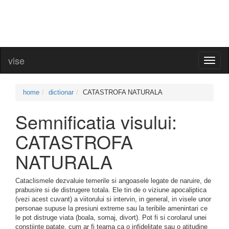
vise
Toggl
naviga
home
dictionar
CATASTROFA NATURALA
Semnificatia visului:
CATASTROFA
NATURALA
Cataclismele dezvaluie temerile si angoasele legate de naruire, de
prabusire si de distrugere totala. Ele tin de o viziune apocaliptica
(vezi acest cuvant) a viitorului si intervin, in general, in visele unor
personae supuse la presiuni extreme sau la teribile amenintari ce
le pot distruge viata (boala, somaj, divort). Pot fi si corolarul unei
constiinte patate, cum ar fi teama ca o infidelitate sau o atitudine