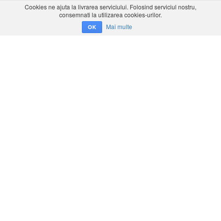
Cookies ne ajuta la livrarea serviciului. Folosind serviciul nostru,
consemnati la utilizarea cookies-urilor.
Mai multe
OK