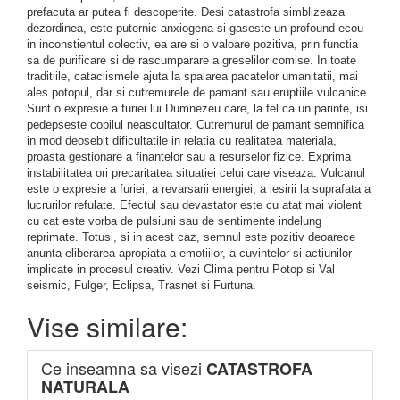
prefacuta ar putea fi descoperite. Desi catastrofa simblizeaza
dezordinea, este puternic anxiogena si gaseste un profound ecou
in inconstientul colectiv, ea are si o valoare pozitiva, prin functia
sa de purificare si de rascumparare a greselilor comise. In toate
traditiile, cataclismele ajuta la spalarea pacatelor umanitatii, mai
ales potopul, dar si cutremurele de pamant sau eruptiile vulcanice.
Sunt o expresie a furiei lui Dumnezeu care, la fel ca un parinte, isi
pedepseste copilul neascultator. Cutremurul de pamant semnifica
in mod deosebit dificultatile in relatia cu realitatea materiala,
proasta gestionare a finantelor sau a resurselor fizice. Exprima
instabilitatea ori precaritatea situatiei celui care viseaza. Vulcanul
este o expresie a furiei, a revarsarii energiei, a iesirii la suprafata a
lucrurilor refulate. Efectul sau devastator este cu atat mai violent
cu cat este vorba de pulsiuni sau de sentimente indelung
reprimate. Totusi, si in acest caz, semnul este pozitiv deoarece
anunta eliberarea apropiata a emotiilor, a cuvintelor si actiunilor
implicate in procesul creativ. Vezi Clima pentru Potop si Val
seismic, Fulger, Eclipsa, Trasnet si Furtuna.
Vise similare:
Ce inseamna sa visezi
CATASTROFA
NATURALA