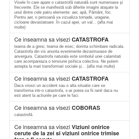
Visele în care apare o catastrofă naturală sunt numeroase şi
frecvente. Ele se manifestă sub diferite imagini ataşate la
unul dintre cele patru elemente: aer, apă, Pământ, foc.
Pentru aer, o persoană va vizualiza tornade, uragane,
cicloane devastatoare. În cazul apei, un val... (afla mai
multe)
Ce inseamna sa visezi
CATASTROFA
teama de a gresi, teama de esec; dorinta schimbare radicala.
Catastrofa din vis anunta evenimente dezastruoase de
anvergura. Catastrofa naturala este simbolul unei calamitati
care acompaniaza o tensiune psihica colectiva. Ne putem
astepta la mari transformari sociale şi... (afla mai multe)
Ce inseamna sa visezi
CATASTROFA
Daca visezi un accident sau o alta situatie care se
transforma intr-o catastrofa, s-ar putea sa fii ranit daca nu
esti atent la actiunile pe care le faci.
Ce inseamna sa visezi
COBORAS
catastrofă.
Ce inseamna sa visezi
Viziuni onirice
cerute de la zei si viziuni onirice trimise