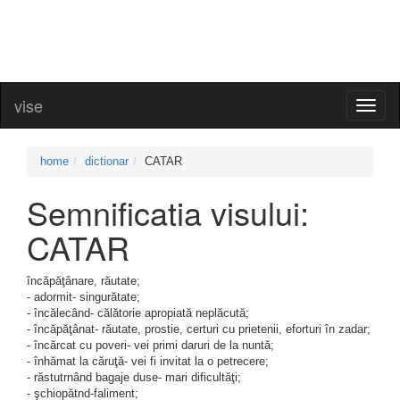
vise
Toggl
naviga
home
dictionar
CATAR
Semnificatia visului:
CATAR
încăpăţânare, răutate;
- adormit- singurătate;
- încălecând- călătorie apropiată neplăcută;
- încăpăţânat- răutate, prostie, certuri cu prietenii, eforturi în zadar;
- încărcat cu poveri- vei primi daruri de la nuntă;
- înhămat la căruţă- vei fi invitat la o petrecere;
- răstutrnând bagaje duse- mari dificultăţi;
- şchiopătnd-faliment;