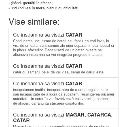
- ţipând- greutăţi în afaceri;
- unduindu-se în mers- planuri cu dificultăţi.
Vise similare:
Ce inseamna sa visezi
CATAR
Conducerea unei turme de catari sau faptul ca esti lovit, in
vis, de un catar sunt semne ale unor suparari in plan social si
in planul afacerilor. Daca visezi ca un catar loveste pe
altcineva inseamna ca vei inregistra progrese in afaceri.
Ce inseamna sa visezi
CATAR
catâr cu samarul pe el de vei visa, semn de daruri este.
Ce inseamna sa visezi
CATAR
incapatanare inutila, incapacitatea de a urma reguli stricte
sau incapacitate de a lucra ca subaltern, respingerea oricareri
autoritati. Un catar în vis favorizează cultivatorii şi oamenii
de afaceri, dar anunta stricarea casatoriilor.
Ce inseamna sa visezi
MAGAR, CATARCA,
CATAR
Magarul are mai mult o semnificatie negative, de prostie si