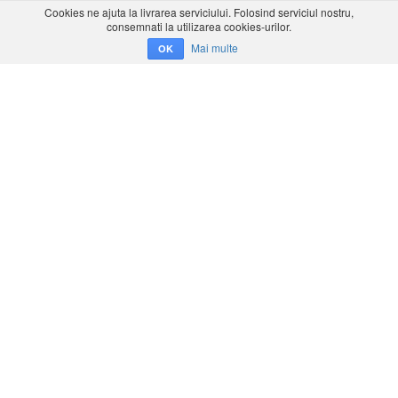
Cookies ne ajuta la livrarea serviciului. Folosind serviciul nostru,
consemnati la utilizarea cookies-urilor.
Mai multe
OK