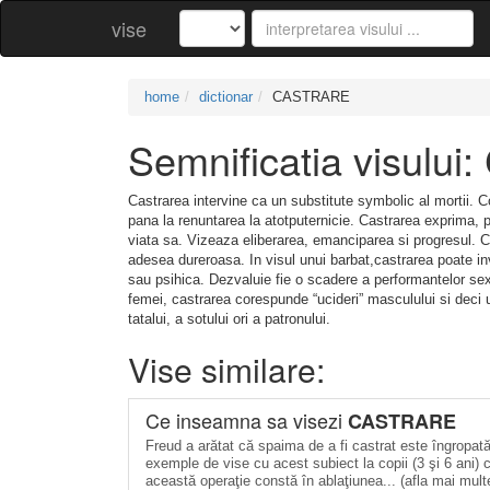
vise
home
dictionar
CASTRARE
Semnificatia visulu
Castrarea intervine ca un substitute symbolic al mortii. C
pana la renuntarea la atotputernicie. Castrarea exprima, p
viata sa. Vizeaza eliberarea, emanciparea si progresul. C
adesea dureroasa. In visul unui barbat,castrarea poate invo
sau psihica. Dezvaluie fie o scadere a performantelor sexual
femei, castrarea corespunde “ucideri” masculului si deci 
tatalui, a sotului ori a patronului.
Vise similare:
Ce inseamna sa visezi
CASTRARE
Freud a arătat că spaima de a fi castrat este îngropată 
exemple de vise cu acest subiect la copii (3 şi 6 ani) car
această operaţie constă în ablaţiunea... (afla mai mult