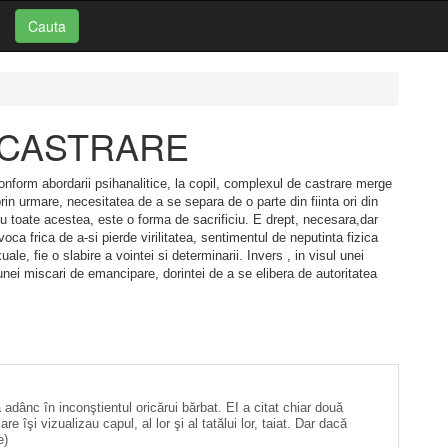
Cauta
i: CASTRARE
onform abordarii psihanalitice, la copil, complexul de castrare merge
rin urmare, necesitatea de a se separa de o parte din fiinta ori din
u toate acestea, este o forma de sacrificiu. E drept, necesara,dar
ca frica de a-si pierde virilitatea, sentimentul de neputinta fizica
e, fie o slabire a vointei si determinarii. Invers , in visul unei
unei miscari de emancipare, dorintei de a se elibera de autoritatea
adânc în inconştientul oricărui bărbat. EI a citat chiar două
e îşi vizualizau capul, al lor şi al tatălui lor, taiat. Dar dacă
e)