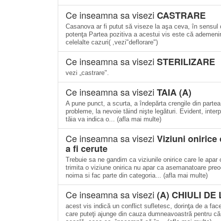
Ce inseamna sa visezi
CASTRARE
Casanova ar fi putut să viseze la aşa ceva, în sensul d
potenţa Partea pozitiva a acestui vis este că ademenir
celelalte cazuri( ,vezi"deflorare")
Ce inseamna sa visezi
STERILIZARE
vezi „castrare".
Ce inseamna sa visezi
TAIA (A)
A pune punct, a scurta, a îndepărta crengile din partea 
probleme, la nevoie tăind nişte legături. Evident, interp
tăia va indica o... (afla mai multe)
Ce inseamna sa visezi
Viziuni onirice 
a fi cerute
Trebuie sa ne gandim ca viziunile onirice care le apar 
trimita o viziune onirica nu apar ca asemanatoare preo
noima si fac parte din categoria... (afla mai multe)
Ce inseamna sa visezi
(A) CHIULI DE
acest vis indică un conflict sufletesc, dorinţa de a face
care puteţi ajunge din cauza dumneavoastră pentru că nu