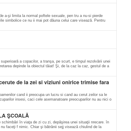
e a-şi limita la normal poftele sexuale, pen tru a nu-si pierde
ile simbolice ce nu ii mai pot dăuna celui care visează. Pentru
superioară a copacilor, a tranşa, pe scurt, e timpul rezolvării unei
retarea depinde la obiectul tăiat! Şi, de la caz la caz, gestul de a
cerute de la zei si viziuni onirice trimise fara
oamenilor cand ii preocupa un lucru si cand au cerut zeilor sa le
cuparilor insesi, caci cele asemanatoare preocuparilor nu au nici o
 LA ŞCOALĂ
 schimbări în viaţa de zi cu zi, depăşirea unei situaţii nrecare. în
 faceţi f nimic. Chiar şi bătrânii sejj visează chiulind de la