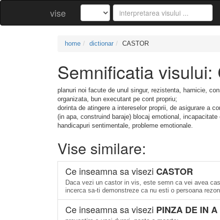
vise
home
dictionar
CASTOR
Semnificatia visulu
planuri noi facute de unul singur, rezistenta, harnicie, co
organizata, bun executant pe cont propriu;
dorinta de atingere a intereselor proprii, de asigurare a co
(in apa, construind baraje) blocaj emotional, incapacitate 
handicapuri sentimentale, probleme emotionale.
Vise similare:
Ce inseamna sa visezi
CASTOR
Daca vezi un castor in vis, este semn ca vei avea cast
incerca sa-ti demonstreze ca nu esti o persoana rezon
Ce inseamna sa visezi
PINZA DE IN A