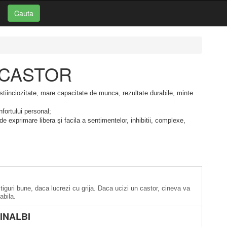
Cauta
i: CASTOR
nstiinciozitate, mare capacitate de munca, rezultate durabile, minte
nfortului personal;
de exprimare libera şi facila a sentimentelor, inhibitii, complexe,
iguri bune, daca lucrezi cu grija. Daca ucizi un castor, cineva va
abila.
 INALBI