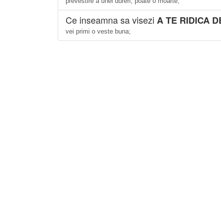
prevestire a unei dureri, poate o moarte;
Ce inseamna sa visezi
A TE RIDICA 
vei primi o veste buna;