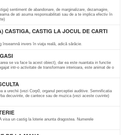
astiga) sentiment de abandonare, de marginalizare, dezamagire,
 teama de ati asuma responsabilitati sau de a te implica efectiv în
te)
A) CASTIGA, CASTIG LA JOCUL DE CARTI
tig înseamnă invers în viaţa reală, adică sărăcie.
 GASI
rea se va face la acest obiect), dar ea este nuantata in functie
ngajat intr-o activitate de transformare interioara, este animat de o
ASCULTA
cea a urechii (vezi Corp0, organul perceptiei auditive. Semnificatia
vorba decuvinte, de cantece sau de muzica (vezi aceste cuvinte)
TERIE
s. A visa un castig la loterie anunta dragostea. Numerele