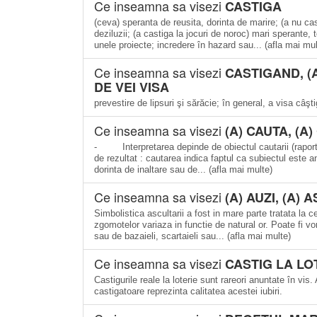
Ce inseamna sa visezi
CASTIGA
(ceva) speranta de reusita, dorinta de marire; (a nu c
deziluzii; (a castiga la jocuri de noroc) mari sperante,
unele proiecte; incredere în hazard sau... (afla mai mul
Ce inseamna sa visezi
CASTIGAND, (
DE VEI VISA
prevestire de lipsuri şi sărăcie; în general, a visa câş
Ce inseamna sa visezi
(A) CAUTA, (A)
- Interpretarea depinde de obiectul cautarii (raporta
de rezultat : cautarea indica faptul ca subiectul este a
dorinta de inaltare sau de... (afla mai multe)
Ce inseamna sa visezi
(A) AUZI, (A) 
Simbolistica ascultarii a fost in mare parte tratata la 
zgomotelor variaza in functie de natural or. Poate fi 
sau de bazaieli, scartaieli sau... (afla mai multe)
Ce inseamna sa visezi
CASTIG LA LO
Castigurile reale la loterie sunt rareori anuntate în vi
castigatoare reprezinta calitatea acestei iubiri.