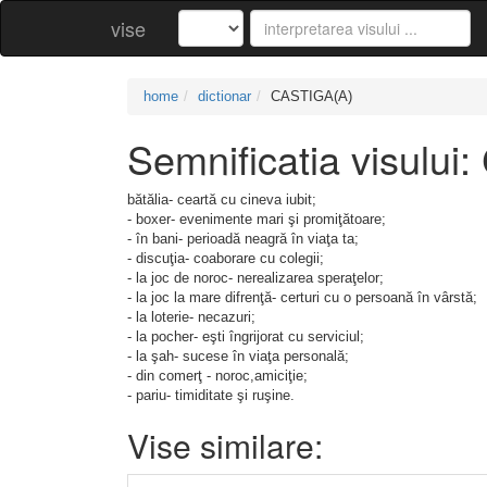
vise
home
dictionar
CASTIGA(A)
Semnificatia visulu
bătălia- ceartă cu cineva iubit;
- boxer- evenimente mari şi promiţătoare;
- în bani- perioadă neagră în viaţa ta;
- discuţia- coaborare cu colegii;
- la joc de noroc- nerealizarea speraţelor;
- la joc la mare difrenţă- certuri cu o persoană în vârstă;
- la loterie- necazuri;
- la pocher- eşti îngrijorat cu serviciul;
- la şah- sucese în viaţa personală;
- din comerţ - noroc,amiciţie;
- pariu- timiditate şi ruşine.
Vise similare: