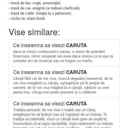
- trasă de boi- vrajă, ameninţări;
- trasă de cai- enigmă ce trebuie clarificată;
- trasă de catâr- ivitaţie la o petrecere;
- vizitiu la- stare bună.
Vise similare:
Ce inseamna sa visezi
CARUTA
daca te visezi conducand o caruta, e semn de poierderi
financiare; noroc nesperat vei avea daca viseza ca la usa ta
soseste un car incarcat sau un furgon cu marfa;
Ce inseamna sa visezi
CARUTA
căruţă fără cai de vei visa, muncă degeaba înseamnă; de te
vei visa mergând cu căruţa, aşteaptă-te să fii preţuit de
oameni; de te vei visa trăgând la o căruţă, sărăcie va veni
peste tine; căruţa mai poate prevesti şi o călătorie.
Ce inseamna sa visezi
CARUTA
Tradiţia persană: de vei visa o roabă sau un căruţ,
pregăteşte-te să boleşti sau să îngrijeşti de un bolnav. În
tradiţia occidentală, visul cu căruţă este greu de explicat,
însemnând că ai nişte neclarităţi, nişte nedumeriri ce trebuie