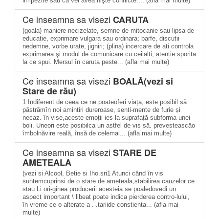
limpezite sau că vei avea nişte conflicte.... (afla mai multe)
Ce inseamna sa visezi
CARUTA
(goala) maniere necizelate, semne de mitocanie sau lipsa de
educatie, exprimare vulgara sau ordinara; barfe, discutii
nedemne, vorbe urate, jigniri; (plina) incercare de ati controla
exprimarea şi modul de comunicare cu ceilalti; atentie sporita
la ce spui. Mersul în caruta peste... (afla mai multe)
Ce inseamna sa visezi
BOALĂ(vezi si
Stare de rău)
1 Indiferent de ceea ce ne poateoferi viața, este posibil să
păstrămîn noi amintiri dureroase, senti-mente de furie și
necaz. în vise,aceste emoții ies la suprafață subforma unei
boli. Uneori este posibilca un astfel de vis să. prevesteascăo
îmbolnăvire reală, însă de celemai... (afla mai multe)
Ce inseamna sa visezi
STARE DE
AMETEALA
(vezi si Alcool, Betie si Iho.sri1 Atunci când în vis
suntemcuprinsi de o stare de ameteala,stabilirea cauzelor ce
stau Li ori-ginea producerii acesteia se poaledovedi un
aspect important \ libeat poate indica pierderea contro-lului,
în vreme ce o alterate a .-.tariide constienta... (afla mai
multe)