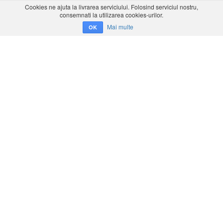
Cookies ne ajuta la livrarea serviciului. Folosind serviciul nostru,
consemnati la utilizarea cookies-urilor.
Mai multe
OK