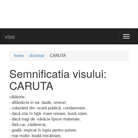
vise
Toggl
naviga
home
dictionar
CARUTA
Semnificatia visului:
CARUTA
călătorie;
- aflându-te in ea- laude, onoruri;
- coborând din- ocară publică, condamnare;
- dacă stai în faţă- mare onoare, bună stare;
- dacă tragi de -sărăcie lipsuri materiale;
- fără cai- zădărnicie;
- goală- impicat în lupta pentru putere;
- mai multe- boală trecătoare;