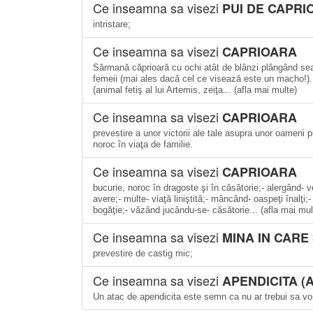
Ce inseamna sa visezi
PUI DE CAPRI
intristare;
Ce inseamna sa visezi
CAPRIOARA
Sărmană căprioară cu ochi atât de blânzi plângând sear
femeii (mai ales dacă cel ce visează este un macho!). 
(animal fetiş al lui Artemis, zeiţa... (afla mai multe)
Ce inseamna sa visezi
CAPRIOARA
prevestire a unor victorii ale tale asupra unor oameni pu
noroc în viaţa de familie.
Ce inseamna sa visezi
CAPRIOARA
bucurie, noroc în dragoste şi în căsătorie;- alergând-
avere;- multe- viaţă liniştită;- mâncând- oaspeţi înalţi
bogăţie;- văzând jucându-se- căsătorie... (afla mai mul
Ce inseamna sa visezi
MINA IN CARE
prevestire de castig mic;
Ce inseamna sa visezi
APENDICITA (
Un atac de apendicita este semn ca nu ar trebui sa vor