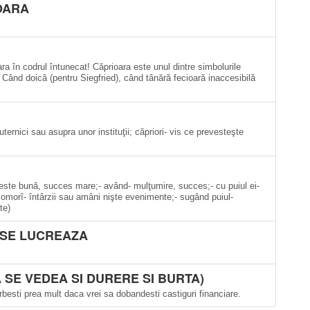
OARA
a în codrul întunecat! Căprioara este unul dintre simbolurile
Când doică (pentru Siegfried), când tânără fecioară inaccesibilă
ternici sau asupra unor instituţii; căpriori- vis ce prevesteşte
 veste bună, succes mare;- având- mulţumire, succes;- cu puiul ei-
;- omorî- întârzii sau amâni nişte evenimente;- sugând puiul-
te)
 SE LUCREAZA
A SE VEDEA SI DURERE SI BURTA)
besti prea mult daca vrei sa dobandesti castiguri financiare.