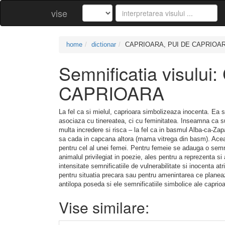
vise
home
dictionar
CAPRIOARA, PUI DE CAPRIOA
Semnificatia visulu
CAPRIOARA
La fel ca si mielul, caprioara simbolizeaza inocenta. Ea s
asociaza cu tinereatea, ci cu feminitatea. Inseamna ca su
multa incredere si risca – la fel ca in basmul Alba-ca-Zap
sa cada in capcana altora (mama vitrega din basm). Aceast
pentru cel al unei femei. Pentru femeie se adauga o semn
animalul privilegiat in poezie, ales pentru a reprezenta si
intensitate semnificatiile de vulnerabilitate si inocenta at
pentru situatia precara sau pentru amenintarea ce planea
antilopa poseda si ele semnificatiile simbolice ale caprioa
Vise similare: