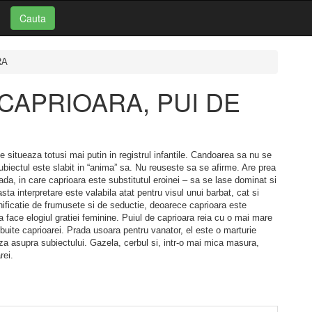
Cauta
RA
i: CAPRIOARA, PUI DE
e situeaza totusi mai putin in registrul infantile. Candoarea sa nu se
biectul este slabit in “anima” sa. Nu reuseste sa se afirme. Are prea
ada, in care caprioara este substitutul eroinei – sa se lase dominat si
a interpretare este valabila atat pentru visul unui barbat, cat si
ificatie de frumusete si de seductie, deoarece caprioara este
 a face elogiul gratiei feminine. Puiul de caprioara reia cu o mai mare
ribuite caprioarei. Prada usoara pentru vanator, el este o marturie
za asupra subiectului. Gazela, cerbul si, intr-o mai mica masura,
rei.