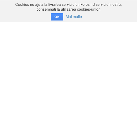
Cookies ne ajuta la livrarea serviciului. Folosind serviciul nostru,
consemnati la utilizarea cookies-urilor.
Mai multe
OK