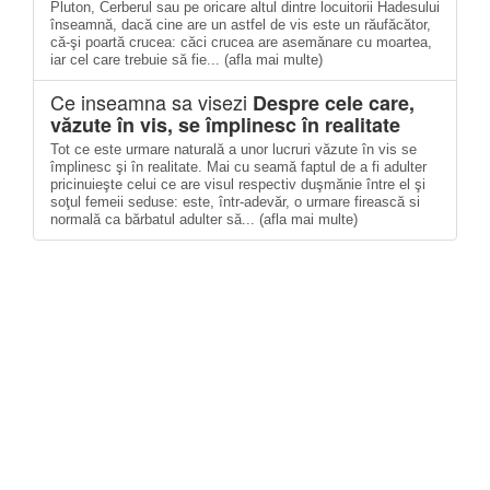
Pluton, Cerberul sau pe oricare altul dintre locuitorii Hadesului
înseamnă, dacă cine are un astfel de vis este un răufăcător,
că-şi poartă crucea: căci crucea are asemănare cu moartea,
iar cel care trebuie să fie... (afla mai multe)
Ce inseamna sa visezi
Despre cele care,
văzute în vis, se împlinesc în realitate
Tot ce este urmare naturală a unor lucruri văzute în vis se
împlinesc şi în realitate. Mai cu seamă faptul de a fi adulter
pricinuieşte celui ce are visul respectiv duşmănie între el şi
soţul femeii seduse: este, într-adevăr, o urmare firească si
normală ca bărbatul adulter să... (afla mai multe)