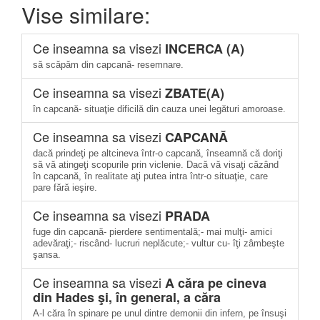
Vise similare:
Ce inseamna sa visezi
INCERCA (A)
să scăpăm din capcană- resemnare.
Ce inseamna sa visezi
ZBATE(A)
în capcană- situaţie dificilă din cauza unei legături amoroase.
Ce inseamna sa visezi
CAPCANĂ
dacă prindeţi pe altcineva într-o capcană, înseamnă că doriţi
să vă atingeţi scopurile prin viclenie. Dacă vă visaţi căzând
în capcană, în realitate aţi putea intra într-o situaţie, care
pare fără ieşire.
Ce inseamna sa visezi
PRADA
fuge din capcană- pierdere sentimentală;- mai mulţi- amici
adevăraţi;- riscând- lucruri neplăcute;- vultur cu- îţi zâmbeşte
şansa.
Ce inseamna sa visezi
A căra pe cineva
din Hades şi, în general, a căra
A-l căra în spinare pe unul dintre demonii din infern, pe însuşi