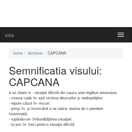
vise
Toggl
naviga
home
dictionar
CAPCANA
Semnificatia visului:
CAPCANA
a se zbate in - situaţie dificilă din cauza unei legături amoroase;
- cineva cade în- eşti victima abuzurilor şi nedreptăţilor;
- iepure căzut în- riscuri;
- prinşi în, şi încercând a ne salva- teama de o pierdere
însemnată;
- rupându-se- îmbunătăţitrea situaţiei;
- tu pici în- treci printr-o situaţie dificilă.