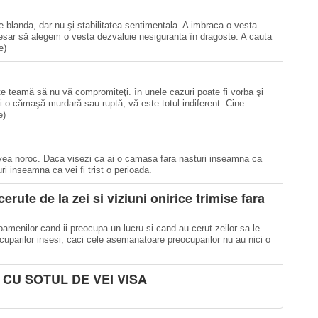
e blanda, dar nu şi stabilitatea sentimentala. A imbraca o vesta
cesar să alegem o vesta dezvaluie nesiguranta în dragoste. A cauta
e)
 teamă să nu vă compromiteţi. în unele cazuri poate fi vorba şi
i o cămaşă murdară sau ruptă, vă este totul indiferent. Cine
e)
ea noroc. Daca visezi ca ai o camasa fara nasturi inseamna ca
ri inseamna ca vei fi trist o perioada.
cerute de la zei si viziuni onirice trimise fara
oamenilor cand ii preocupa un lucru si cand au cerut zeilor sa le
cuparilor insesi, caci cele asemanatoare preocuparilor nu au nici o
 CU SOTUL DE VEI VISA