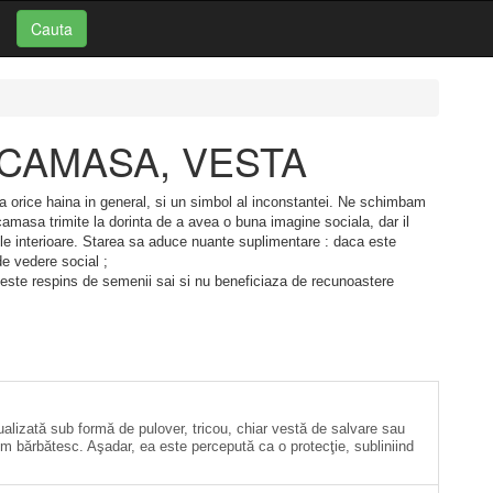
Cauta
ui: CAMASA, VESTA
orice haina in general, si un simbol al inconstantei. Ne schimbam
amasa trimite la dorinta de a avea o buna imagine sociala, dar il
arile interioare. Starea sa aduce nuante suplimentare : daca este
de vedere social ;
l este respins de semenii sai si nu beneficiaza de recunoastere
alizată sub formă de pulover, tricou, chiar vestă de salvare sau
um bărbătesc. Aşadar, ea este percepută ca o protecţie, subliniind