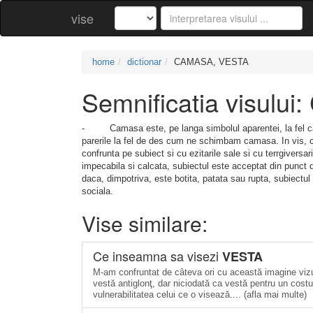
vise
home
dictionar
CAMASA, VESTA
Semnificatia visul
- Camasa este, pe langa simbolul aparentei, la fel ca 
parerile la fel de des cum ne schimbam camasa. In vis, c
confrunta pe subiect si cu ezitarile sale si cu terrgivers
impecabila si calcata, subiectul este acceptat din punct 
daca, dimpotriva, este botita, patata sau rupta, subiectu
sociala.
Vise similare:
Ce inseamna sa visezi
VESTA
M-am confruntat de câteva ori cu această imagine vizu
vestă antiglonţ, dar niciodată ca vestă pentru un cost
vulnerabilitatea celui ce o visează.... (afla mai multe)