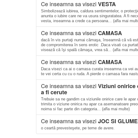
Ce inseamna sa visezi
VESTA
Simbolizează iubirea, caldura sentimentelor, o protecţi
anunta o iubire care ne va usura singuratatea. A fi ne
vesta, inseamna a crede ca persoana... (afla mai mult
Ce inseamna sa visezi
CAMASA
dacă în vis purtaţi numai cămaşa, înseamnă că vă este
de compromiterea în sens erotic .Daca visati ca purtat
visează că îşi spală cămaşa, vrea să... (afla mai mult
Ce inseamna sa visezi
CAMASA
Daca visezi ca ai o camasa curata inseamna ca vei av
te vei certa cu cu o ruda. A pierde o camasa fara nastu
Ce inseamna sa visezi
Viziuni onirice 
a fi cerute
Trebuie sa ne gandim ca viziunile onirice care le apar 
trimita o viziune onirica nu apar ca asemanatoare preo
noima si fac parte din categoria... (afla mai multe)
Ce inseamna sa visezi
JOC SI GLUME
o ceartă prevesteşete, pe teme de avere.