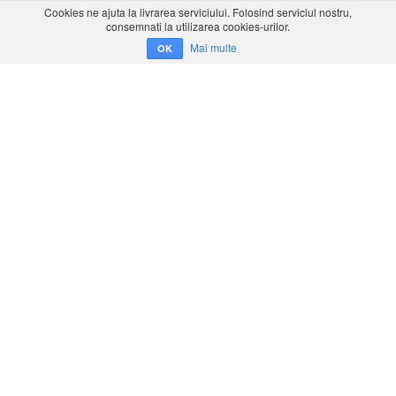
Cookies ne ajuta la livrarea serviciului. Folosind serviciul nostru,
consemnati la utilizarea cookies-urilor.
Mai multe
OK