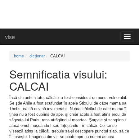
vise
Toggl
naviga
home
dictionar
CALCAI
Semnificatia visului:
CALCAI
Încă din antichitate, călcâiul a fost considerat un punct vulnerabil.
Se ştie Ahile a fost scufundat în apele Stixului de către mama sa
Thetis, ca să devină invulnerabil. Numai călcâiul de care mama îl
ţinea nu a fost cuprins de ape, şi chiar acolo a fost atins eroul de
săgeata lui Paris, rana atrăgându-i moartea. Şarpele şi scorpionul
atacă omul muşcându-I sau înţepându-I în călcâi. Cei ce se
visează atins la călcâi, trebuie să-şi descopere punctul slab, să ce
îi lipseşte. Imaginea din vis se poate opri nu numai asupra