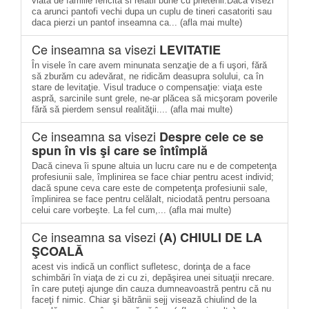
viata de familie fericita si relatii bune cu prietenii.Daca visezi
ca arunci pantofi vechi dupa un cuplu de tineri casatoriti sau
daca pierzi un pantof inseamna ca... (afla mai multe)
Ce inseamna sa visezi
LEVITATIE
În visele în care avem minunata senzaţie de a fi uşori, fără
să zburăm cu adevărat, ne ridicăm deasupra solului, ca în
stare de levitaţie. Visul traduce o compensaţie: viaţa este
aspră, sarcinile sunt grele, ne-ar plăcea să micşoram poverile
fără să pierdem sensul realităţii.... (afla mai multe)
Ce inseamna sa visezi
Despre cele ce se
spun în vis şi care se întîmplă
Dacă cineva îi spune altuia un lucru care nu e de competenţa
profesiunii sale, împlinirea se face chiar pentru acest individ;
dacă spune ceva care este de competenţa profesiunii sale,
împlinirea se face pentru celălalt, niciodată pentru persoana
celui care vorbeşte. La fel cum,... (afla mai multe)
Ce inseamna sa visezi
(A) CHIULI DE LA
ŞCOALĂ
acest vis indică un conflict sufletesc, dorinţa de a face
schimbări în viaţa de zi cu zi, depăşirea unei situaţii nrecare.
în care puteţi ajunge din cauza dumneavoastră pentru că nu
faceţi f nimic. Chiar şi bătrânii sejj visează chiulind de la