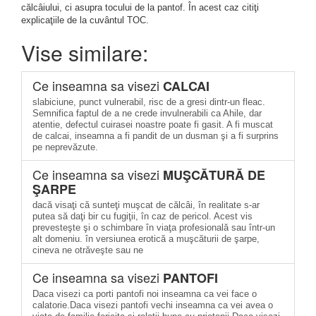
călcâiului, ci asupra tocului de la pantof. În acest caz citiţi
explicaţiile de la cuvântul TOC.
Vise similare:
Ce inseamna sa visezi
CALCAI
slabiciune, punct vulnerabil, risc de a gresi dintr-un fleac.
Semnifica faptul de a ne crede invulnerabili ca Ahile, dar
atentie, defectul cuirasei noastre poate fi gasit. A fi muscat
de calcai, inseamna a fi pandit de un dusman şi a fi surprins
pe neprevăzute.
Ce inseamna sa visezi
MUŞCĂTURĂ DE
ŞARPE
dacă visaţi că sunteţi muşcat de călcâi, în realitate s-ar
putea să daţi bir cu fugiţii, în caz de pericol. Acest vis
prevesteşte şi o schimbare în viaţa profesională sau într-un
alt domeniu. în versiunea erotică a muşcăturii de şarpe,
cineva ne otrăveşte sau ne
Ce inseamna sa visezi
PANTOFI
Daca visezi ca porti pantofi noi inseamna ca vei face o
calatorie.Daca visezi pantofi vechi inseamna ca vei avea o