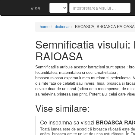
vise
home
dictionar
BROASCA, BROASCA RAIOASA
Semnificatia visul
RAIOASA
Semnificatiile atribuie acestor batracieni sunt opuse : b
fecunditatea, maternitatea si deci creativitatea ;
broasca raioasa exprima lumea murdara si periculoasa. V
o simte fata de celalalt sau invers. Insa, broasca si bro
nevoie doar de un sarut (adica de o recompense, de o inc
sa redevina printesa sau print. Potentialul celui care vi
Vise similare:
Ce inseamna sa visezi
BROASCA RAI
Toată lumea este de acord că broasca râioasă este dez
apăra, broasca emite un jet de urina usturătoare. În Fr