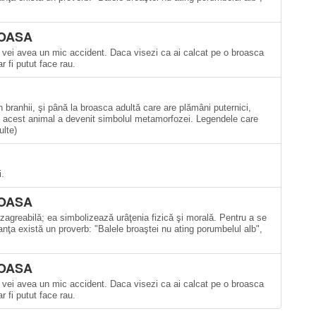
OASA
 vei avea un mic accident. Daca visezi ca ai calcat pe o broasca
 fi putut face rau.
 branhii, şi până la broasca adultă care are plămâni puternici,
ât acest animal a devenit simbolul metamorfozei. Legendele care
ulte)
i.
OASA
agreabilă; ea simbolizează urâţenia fizică şi morală. Pentru a se
anţa există un proverb: "Balele broaştei nu ating porumbelul alb",
OASA
 vei avea un mic accident. Daca visezi ca ai calcat pe o broasca
 fi putut face rau.