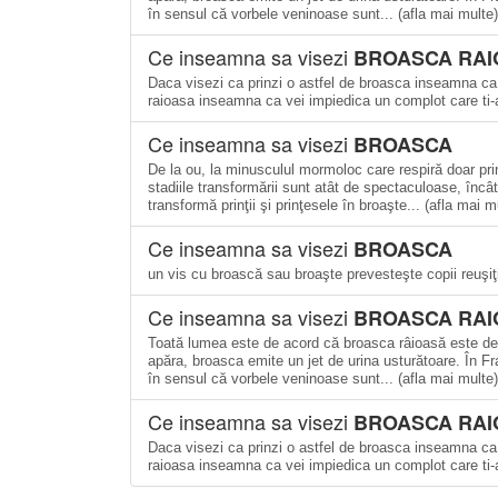
în sensul că vorbele veninoase sunt... (afla mai multe)
Ce inseamna sa visezi
BROASCA RAI
Daca visezi ca prinzi o astfel de broasca inseamna ca
raioasa inseamna ca vei impiedica un complot care ti-ar
Ce inseamna sa visezi
BROASCA
De la ou, la minusculul mormoloc care respiră doar prin
stadiile transformării sunt atât de spectaculoase, înc
transformă prinţii şi prinţesele în broaşte... (afla mai m
Ce inseamna sa visezi
BROASCA
un vis cu broască sau broaşte prevesteşte copii reuşiţ
Ce inseamna sa visezi
BROASCA RAI
Toată lumea este de acord că broasca râioasă este dez
apăra, broasca emite un jet de urina usturătoare. În Fr
în sensul că vorbele veninoase sunt... (afla mai multe)
Ce inseamna sa visezi
BROASCA RAI
Daca visezi ca prinzi o astfel de broasca inseamna ca
raioasa inseamna ca vei impiedica un complot care ti-ar