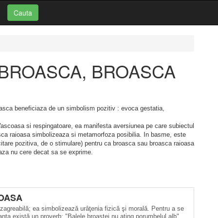
Cauta
ui: BROASCA, BROASCA
roasca beneficiaza de un simbolism pozitiv : evoca gestatia,
ascoasa si respingatoare, ea manifesta aversiunea pe care subiectul
asca raioasa simbolizeaza si metamorfoza posibilia. In basme, este
itare pozitiva, de o stimulare) pentru ca broasca sau broasca raioasa
seaza nu cere decat sa se exprime.
OASA
agreabilă; ea simbolizează urâţenia fizică şi morală. Pentru a se
anţa există un proverb: "Balele broaştei nu ating porumbelul alb",