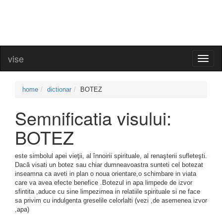
vise
Toggl
naviga
home
dictionar
BOTEZ
Semnificatia visului:
BOTEZ
este simbolul apei vieţii, al înnoirii spirituale, al renaşterii sufleteşti.
Dacă visati un botez sau chiar dumneavoastra sunteti cel botezat
inseamna ca aveti in plan o noua orientare,o schimbare in viata
care va avea efecte benefice .Botezul in apa limpede de izvor
sfintita ,aduce cu sine limpezimea in relatiile spirituale si ne face
sa privim cu indulgenta greselile celorlalti (vezi ,de asemenea izvor
,apa)