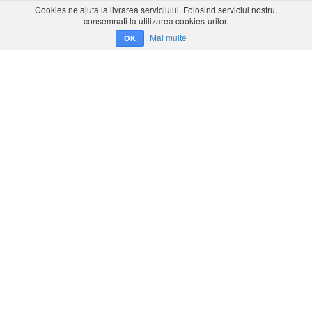
Cookies ne ajuta la livrarea serviciului. Folosind serviciul nostru,
consemnati la utilizarea cookies-urilor.
Mai multe
OK