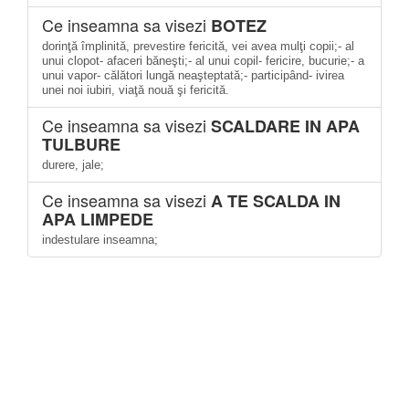
Ce inseamna sa visezi
BOTEZ
dorinţă împlinită, prevestire fericită, vei avea mulţi copii;- al
unui clopot- afaceri băneşti;- al unui copil- fericire, bucurie;- a
unui vapor- călători lungă neaşteptată;- participând- ivirea
unei noi iubiri, viaţă nouă şi fericită.
Ce inseamna sa visezi
SCALDARE IN APA
TULBURE
durere, jale;
Ce inseamna sa visezi
A TE SCALDA IN
APA LIMPEDE
indestulare inseamna;