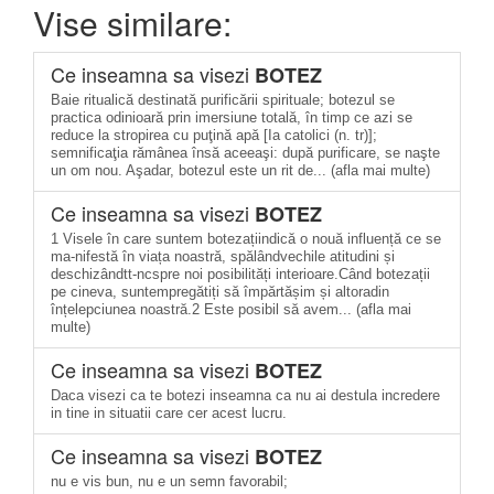
Vise similare:
Ce inseamna sa visezi
BOTEZ
Baie ritualică destinată purificării spirituale; botezul se
practica odinioară prin imersiune totală, în timp ce azi se
reduce la stropirea cu puţină apă [Ia catolici (n. tr)];
semnificaţia rămânea însă aceeaşi: după purificare, se naşte
un om nou. Aşadar, botezul este un rit de... (afla mai multe)
Ce inseamna sa visezi
BOTEZ
1 Visele în care suntem botezațiindică o nouă influență ce se
ma-nifestă în viața noastră, spălândvechile atitudini și
deschizândtt-ncspre noi posibilități interioare.Când botezații
pe cineva, suntempregătiți să împărtășim și altoradin
înțelepciunea noastră.2 Este posibil să avem... (afla mai
multe)
Ce inseamna sa visezi
BOTEZ
Daca visezi ca te botezi inseamna ca nu ai destula incredere
in tine in situatii care cer acest lucru.
Ce inseamna sa visezi
BOTEZ
nu e vis bun, nu e un semn favorabil;