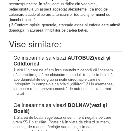
necorespunzător. în sânulcomunităților din vechime,
bețiaconstituia un aspect acceptat alexistenței, ca mod de
celebrare saude eliberare a tensiunilor (de aici șitermenul de
„banchet bahic"
).3 Conform opiniei generale, stareade extaz și euforie este atinsă
doardupă înlăturarea inhibițiilor pe ca-lea beției.
Vise similare:
Ce inseamna sa visezi
AUTOBUZ(vezi şi
CdldtorieJ
1 Visul în care ne aflăm într-unautobuz denotă că începem
săacceptăm și să ne obișnuim cumodul. în care trebuie să
abordămrelațiile de grup și noile direcțiispre care ne
îndreptăm în compa-nia celorlalți „călători".2 Un asemenea,
vis poate reflectanevoia noastră de autonomie... (afla mai
multe)
Ce inseamna sa visezi
BOLNAV(vezi şi
Boală)
1 Starea de boală sugerează unsentiment negativ pe care
vrem $5-1înlăturăm. Poate că în viața de zicu zi suntem,
epuizați de o anumitărelație sau situație în care