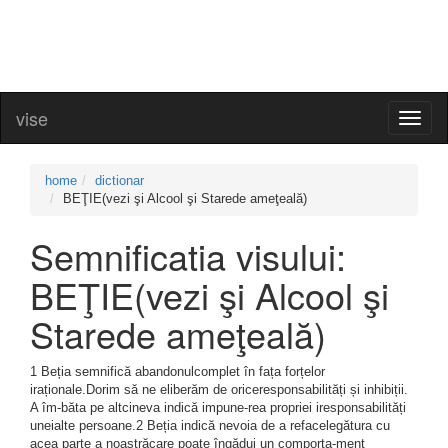
vise
Toggl
naviga
home
dictionar
BEŢIE(vezi şi Alcool şi Starede ameţeală)
Semnificatia visului:
BEŢIE(vezi şi Alcool şi
Starede ameţeală)
1 Beția semnifică abandonulcomplet în fața forțelor
iraționale.Dorim să ne eliberăm de oriceresponsabilități și inhibiții.
A îm-băta pe altcineva indică impune-rea propriei iresponsabilități
uneialte persoane.2 Beția indică nevoia de a refacelegătura cu
acea parte a noastrăcare poate îngădui un comporta-ment