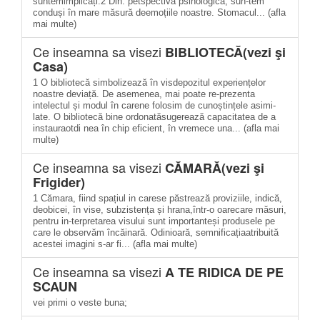
suntemimplicați.2 Din. petspectivă psihologică, sun-tem
conduși în mare măsură deemoțiile noastre. Stomacul... (afla
mai multe)
Ce inseamna sa visezi
BIBLIOTECĂ(vezi şi
Casa)
1 O bibliotecă simbolizează în visdepozitul experiențelor
noastre deviață. De asemenea, mai poate re-prezenta
intelectul și modul în carene folosim de cunoștințele asimi-
late. O bibliotecă bine ordonatăsugerează capacitatea de a
instauraotdi nea în chip eficient, în vremece una... (afla mai
multe)
Ce inseamna sa visezi
CĂMARĂ(vezi şi
Frigider)
1 Cămara, fiind spațiul in carese păstrează proviziile, indică,
deobicei, în vise, subzistența și hrana,într-o oarecare măsuri,
pentru in-terpretarea visului sunt importanteși produsele pe
care le observăm încăinară. Odinioară, semnificațiaatribuită
acestei imagini s-ar fi... (afla mai multe)
Ce inseamna sa visezi
A TE RIDICA DE PE
SCAUN
vei primi o veste buna;