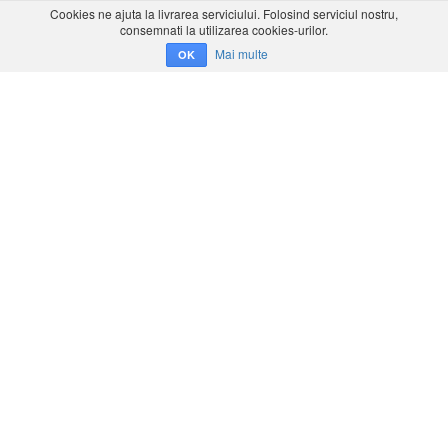
Cookies ne ajuta la livrarea serviciului. Folosind serviciul nostru,
consemnati la utilizarea cookies-urilor.
Mai multe
OK