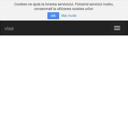
Cookies ne ajuta la livrarea serviciului. Folosind serviciul nostru,
consemnati la utilizarea cookies-urilor.
Mai multe
OK
vise
Toggl
naviga