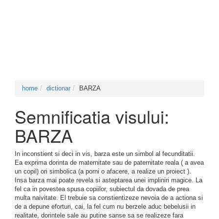
home
dictionar
BARZA
Semnificatia visului:
BARZA
In inconstient si deci in vis, barza este un simbol al fecunditatii.
Ea exprima dorinta de maternitate sau de paternitate reala ( a avea
un copil) ori simbolica (a porni o afacere, a realize un proiect ).
Insa barza mai poate revela si asteptarea unei impliniri magice. La
fel ca in povestea spusa copiilor, subiectul da dovada de prea
multa naivitate. El trebuie sa constientizeze nevoia de a actiona si
de a depune eforturi, cai, la fel cum nu berzele aduc bebelusii in
realitate, dorintele sale au putine sanse sa se realizeze fara