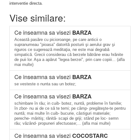
interventie directa.
Vise similare:
Ce inseamna sa visezi
BARZA
Această pasăre cu picioroange, pe care anticii o
supranumeau "pioasa" datorită posturii şi aerului grav şi
riguros ce sugerează meditaţia, ne este mai degrabă
simpatică. Grecii considerau că berzele bătrâne erau hrănite
de puii lor. Aşa a apărut "legea berzei", prin care copiii... (afla
mai multe)
Ce inseamna sa visezi
BARZA
se vesteste o nunta sau un botez;
Ce inseamna sa visezi
BARZA
schimbare în rău; in cuib- botez, nuntă, probleme în familie;
în zbor- nu ai de ce să te temi; pe câmp- pregăteşte-te pentru
nuntă; mai multe în cuib- bucurie, câstiguri materiale;
pereche- măritiş; rănită- scapi de griji; stând pe loc- semn
rău; văzând- propuneri afectuoase;... (afla mai multe)
Ce inseamna sa visezi
COCOSTARC