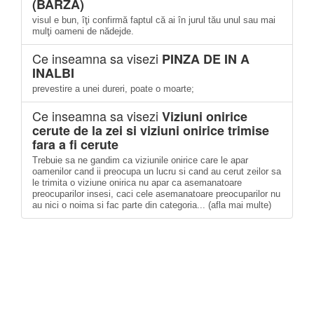
(BARZA)
visul e bun, îţi confirmă faptul că ai în jurul tău unul sau mai
mulţi oameni de nădejde.
Ce inseamna sa visezi
PINZA DE IN A
INALBI
prevestire a unei dureri, poate o moarte;
Ce inseamna sa visezi
Viziuni onirice
cerute de la zei si viziuni onirice trimise
fara a fi cerute
Trebuie sa ne gandim ca viziunile onirice care le apar
oamenilor cand ii preocupa un lucru si cand au cerut zeilor sa
le trimita o viziune onirica nu apar ca asemanatoare
preocuparilor insesi, caci cele asemanatoare preocuparilor nu
au nici o noima si fac parte din categoria... (afla mai multe)