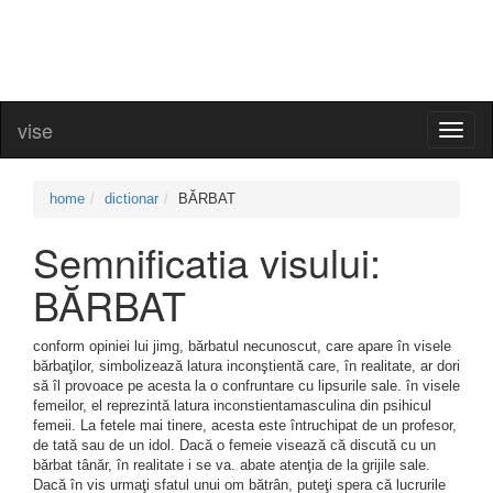
vise
Toggl
naviga
home
dictionar
BĂRBAT
Semnificatia visului:
BĂRBAT
conform opiniei lui jimg, bărbatul necunoscut, care apare în visele
bărbaţilor, simbolizează latura inconştientă care, în realitate, ar dori
să îl provoace pe acesta la o confruntare cu lipsurile sale. în visele
femeilor, el reprezintă latura inconstientamasculina din psihicul
femeii. La fetele mai tinere, acesta este întruchipat de un profesor,
de tată sau de un idol. Dacă o femeie visează că discută cu un
bărbat tânăr, în realitate i se va. abate atenţia de la grijile sale.
Dacă în vis urmaţi sfatul unui om bătrân, puteţi spera că lucrurile