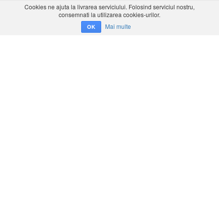
Cookies ne ajuta la livrarea serviciului. Folosind serviciul nostru,
consemnati la utilizarea cookies-urilor.
Mai multe
OK