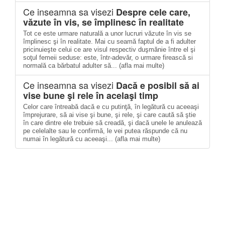
Ce inseamna sa visezi
Despre cele care,
văzute în vis, se împlinesc în realitate
Tot ce este urmare naturală a unor lucruri văzute în vis se
împlinesc şi în realitate. Mai cu seamă faptul de a fi adulter
pricinuieşte celui ce are visul respectiv duşmănie între el şi
soţul femeii seduse: este, într-adevăr, o urmare firească si
normală ca bărbatul adulter să... (afla mai multe)
Ce inseamna sa visezi
Dacă e posibil să ai
vise bune şi rele în acelaşi timp
Celor care întreabă dacă e cu putinţă, în legătură cu aceeaşi
împrejurare, să ai vise şi bune, şi rele, şi care caută să ştie
în care dintre ele trebuie să creadă, şi dacă unele le anulează
pe celelalte sau le confirmă, le vei putea răspunde că nu
numai în legătură cu aceeaşi... (afla mai multe)