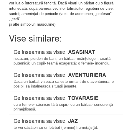
vor lua o întorsătură fericită. Dacă visaţi un bărbat cu o figură
întunecată, după părerea vechilor tălmăcitori egipteni de vise,
sunteţi ameninţat de pericole (vezi, de asemenea, „profesor"
, „tată"
şi alte simboluri masculine).
Vise similare:
Ce inseamna sa visezi
ASASINAT
necazuri, pierderi de bani; un bărbat- neânţelegeri, ceartă
puternică; un copil- teamă exagerată; o femeie- incendiu.
Ce inseamna sa visezi
AVENTURIERA
Daca un barbat viseaza ca este urmarit de o aventuriera, e
posibil sa intalneasca situatii jenante.
Ce inseamna sa visezi
TOVARASIE
cu o femeie- căsnicie fără copii;- cu un bărbat- concurenţă
primejdioasă.
Ce inseamna sa visezi
JAZ
te vei căsători cu un bărbat (femeie) frumo(a)s(ă).