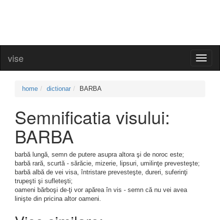
vise
Toggl
naviga
home
dictionar
BARBA
Semnificatia visului:
BARBA
barbă lungă, semn de putere asupra altora şi de noroc este;
barbă rară, scurtă - sărăcie, mizerie, lipsuri, umilinţe prevesteşte;
barbă albă de vei visa, întristare prevesteşte, dureri, suferinţi
trupeşti şi sufleteşti;
oameni bărboşi de-ţi vor apărea în vis - semn că nu vei avea
linişte din pricina altor oameni.