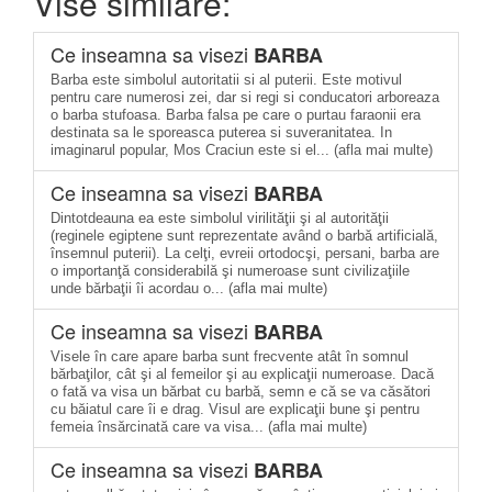
Vise similare:
Ce inseamna sa visezi
BARBA
Barba este simbolul autoritatii si al puterii. Este motivul
pentru care numerosi zei, dar si regi si conducatori arboreaza
o barba stufoasa. Barba falsa pe care o purtau faraonii era
destinata sa le sporeasca puterea si suveranitatea. In
imaginarul popular, Mos Craciun este si el... (afla mai multe)
Ce inseamna sa visezi
BARBA
Dintotdeauna ea este simbolul virilităţii şi al autorităţii
(reginele egiptene sunt reprezentate având o barbă artificială,
însemnul puterii). La celţi, evreii ortodocşi, persani, barba are
o importanţă considerabilă şi numeroase sunt civilizaţiile
unde bărbaţii îi acordau o... (afla mai multe)
Ce inseamna sa visezi
BARBA
Visele în care apare barba sunt frecvente atât în somnul
bărbaţilor, cât şi al femeilor şi au explicaţii numeroase. Dacă
o fată va visa un bărbat cu barbă, semn e că se va căsători
cu băiatul care îi e drag. Visul are explicaţii bune şi pentru
femeia însărcinată care va visa... (afla mai multe)
Ce inseamna sa visezi
BARBA