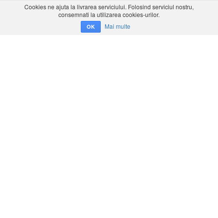
Cookies ne ajuta la livrarea serviciului. Folosind serviciul nostru,
consemnati la utilizarea cookies-urilor.
Mai multe
OK