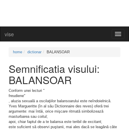
vise
Toggl
naviga
home
dictionar
BALANSOAR
Semnificatia visului:
BALANSOAR
Conform unei lecturi "
freudiene"
, aluzia sexuală a oscilaţiilor balansoarului este neîndoielnică.
Yves Margueritte (în al său Dictionnaire des reves) oferă trei
argumente: mai întâi, orice mişcare ritmată simbolizează
masturbarea sau coitul;
apoi, chiar faptul de a te balansa este teribil de excitant;
este suficient să observi puştanii, mai ales dacă se leagănă câte