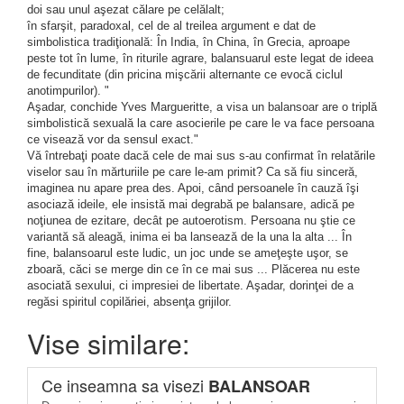
doi sau unul aşezat călare pe celălalt;
în sfarşit, paradoxal, cel de al treilea argument e dat de
simbolistica tradiţională: În India, în China, în Grecia, aproape
peste tot în lume, în riturile agrare, balansuarul este legat de ideea
de fecunditate (din pricina mişcării alternante ce evocă ciclul
anotimpurilor). "
Aşadar, conchide Yves Margueritte, a visa un balansoar are o triplă
simbolistică sexuală la care asocierile pe care le va face persoana
ce visează vor da sensul exact."
Vă întrebaţi poate dacă cele de mai sus s-au confirmat în relatările
viselor sau în mărturiile pe care le-am primit? Ca să fiu sinceră,
imaginea nu apare prea des. Apoi, când persoanele în cauză îşi
asociază ideile, ele insistă mai degrabă pe balansare, adică pe
noţiunea de ezitare, decât pe autoerotism. Persoana nu ştie ce
variantă să aleagă, inima ei ba lansează de la una la alta ... În
fine, balansoarul este ludic, un joc unde se ameţeşte uşor, se
zboară, căci se merge din ce în ce mai sus ... Plăcerea nu este
asociată sexului, ci impresiei de libertate. Aşadar, dorinţei de a
regăsi spiritul copilăriei, absenţa grijilor.
Vise similare:
Ce inseamna sa visezi
BALANSOAR