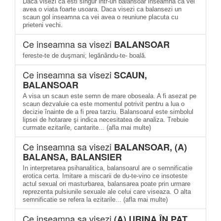
Daca visezi ca esti singur intr-un balansoar inseamna ca vei
avea o viata foarte usoara. Daca visezi ca balansezi un
scaun gol inseamna ca vei avea o reuniune placuta cu
prieteni vechi.
Ce inseamna sa visezi
BALANSOAR
fereste-te de duşmani; legănându-te- boală.
Ce inseamna sa visezi
SCAUN,
BALANSOAR
A visa un scaun este semn de mare oboseala. A fi asezat pe
scaun dezvaluie ca este momentul potrivit pentru a lua o
decizie înainte de a fi prea tarziu. Balansoarul este simbolul
lipsei de hotarare şi indica necesitatea de analiza. Trebuie
curmate ezitarile, cantarite... (afla mai multe)
Ce inseamna sa visezi
BALANSOAR, (A)
BALANSA, BALANSIER
In interpretarea psihanalitica, balansoarul are o semnificatie
erotica certa. Imitare a miscarii de du-te-vino ce insoteste
actul sexual ori masturbarea, balansarea poate prin urmare
reprezenta pulsiunile sexuale ale celui care viseaza. O alta
semnificatie se refera la ezitarile... (afla mai multe)
Ce inseamna sa visezi
(A) URINA ÎN PAT