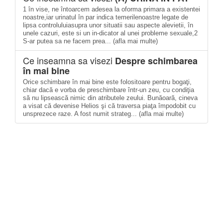
1 în vise, ne întoarcem adesea la oforma primara a existentei
noastre,iar urinatul în par indica temerilenoastre legate de
lipsa controluluiasupra unor situatii sau aspecte alevietii, în
unele cazuri, este si un in-dicator al unei probleme sexuale,2
S-ar putea sa ne facem prea... (afla mai multe)
Ce inseamna sa visezi
Despre schimbarea
în mai bine
Orice schimbare în mai bine este folositoare pentru bogaţi,
chiar dacă e vorba de preschimbare într-un zeu, cu condiţia
să nu lipsească nimic din atributele zeului. Bunăoară, cineva
a visat că devenise Helios şi că traversa piaţa împodobit cu
unsprezece raze. A fost numit strateg... (afla mai multe)