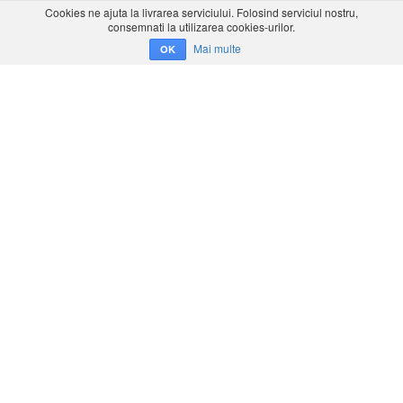
Cookies ne ajuta la livrarea serviciului. Folosind serviciul nostru,
consemnati la utilizarea cookies-urilor.
Mai multe
OK