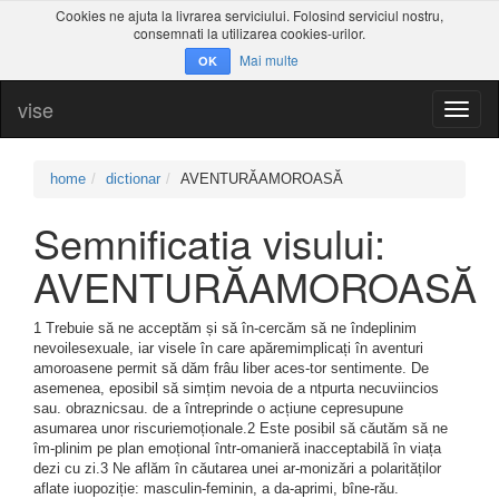
Cookies ne ajuta la livrarea serviciului. Folosind serviciul nostru,
consemnati la utilizarea cookies-urilor.
Mai multe
OK
vise
Toggl
naviga
home
dictionar
AVENTURĂAMOROASĂ
Semnificatia visului:
AVENTURĂAMOROASĂ
1 Trebuie să ne acceptăm și să în-cercăm să ne îndeplinim
nevoilesexuale, iar visele în care apăremimplicați în aventuri
amoroasene permit să dăm frâu liber aces-tor sentimente. De
asemenea, eposibil să simțim nevoia de a ntpurta necuviincios
sau. obraznicsau. de a întreprinde o acțiune cepresupune
asumarea unor riscuriemoționale.2 Este posibil să căutăm să ne
îm-plinim pe plan emoțional într-omanieră inacceptabilă în viața
dezi cu zi.3 Ne aflăm în căutarea unei ar-monizări a polarităților
aflate iuopoziție: masculin-feminin, a da-aprimi, bîne-rău.