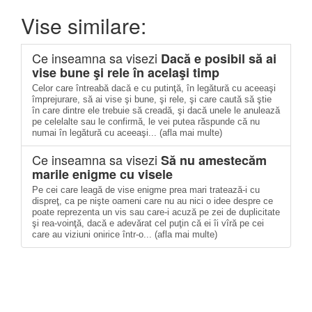
Vise similare:
Ce inseamna sa visezi
Dacă e posibil să ai
vise bune şi rele în acelaşi timp
Celor care întreabă dacă e cu putinţă, în legătură cu aceeaşi
împrejurare, să ai vise şi bune, şi rele, şi care caută să ştie
în care dintre ele trebuie să creadă, şi dacă unele le anulează
pe celelalte sau le confirmă, le vei putea răspunde că nu
numai în legătură cu aceeaşi... (afla mai multe)
Ce inseamna sa visezi
Să nu amestecăm
marile enigme cu visele
Pe cei care leagă de vise enigme prea mari tratează-i cu
dispreţ, ca pe nişte oameni care nu au nici o idee despre ce
poate reprezenta un vis sau care-i acuză pe zei de duplicitate
şi rea-voinţă, dacă e adevărat cel puţin că ei îi vîră pe cei
care au viziuni onirice într-o... (afla mai multe)