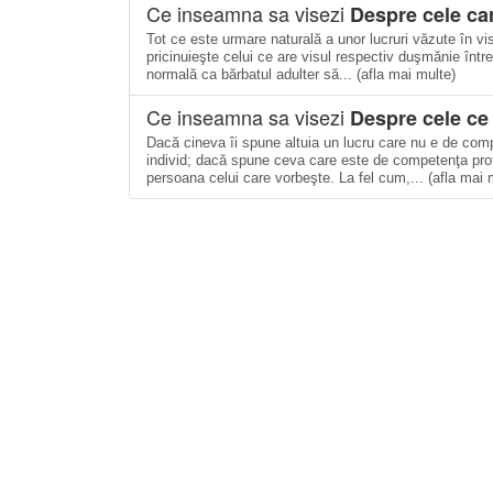
Ce inseamna sa visezi
Despre cele car
Tot ce este urmare naturală a unor lucruri văzute în vis
pricinuieşte celui ce are visul respectiv duşmănie între
normală ca bărbatul adulter să... (afla mai multe)
Ce inseamna sa visezi
Despre cele ce 
Dacă cineva îi spune altuia un lucru care nu e de comp
individ; dacă spune ceva care este de competenţa profes
persoana celui care vorbeşte. La fel cum,... (afla mai 