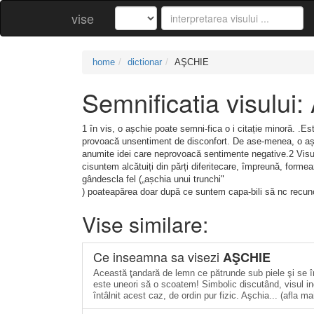
vise
home
dictionar
AŞCHIE
Semnificatia visului
1 în vis, o așchie poate semni-fica o i citație minoră. .
provoacă unsentiment de disconfort. De ase-menea, o așc
anumite idei care neprovoacă sentimente negative.2 Visu
cisuntem alcătuiți din părți diferitecare, împreună, form
gândescla fel („așchia unui trunchi"
) poateapărea doar după ce suntem capa-bili să nc recun
Vise similare:
Ce inseamna sa visezi
AŞCHIE
Această ţandară de lemn ce pătrunde sub piele şi se î
este uneori să o scoatem! Simbolic discutând, visul ind
întâlnit acest caz, de ordin pur fizic. Aşchia... (afla ma