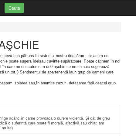
Cauta
: AŞCHIE
Este ceva cea pâttuns în sistemul nostru deapărare, iar acum ne
hie poate sugera îdeisau cuvinte supărătoare. Poate căținem în noi
l în care ne descotorosim de0 așchie ce ne chinuic sugerează
ează un tot.3 Sentimentul de apartenență laun grup de oameni care
oaștem izolarea sau,în anumite cazuri, detașarea față deacel grup.
nfige adânc în carne provoacă o durere violentă. Şi cât de greu
ică o suferinţă care poate fi morală, afectivă sau chiar, am
i multe)