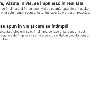
e, văzute în vis, se împlinesc în realitate
 se împlinesc şi în realitate. Mai cu seamă faptul de a fi adulter
 el şi soţul femeii seduse: este, într-adevăr, o urmare firească si
se spun în vis şi care se întîmplă
etenţa profesiunii sale, împlinirea se face chiar pentru acest
iunii sale, împlinirea se face pentru celălalt, niciodată pentru
multe)