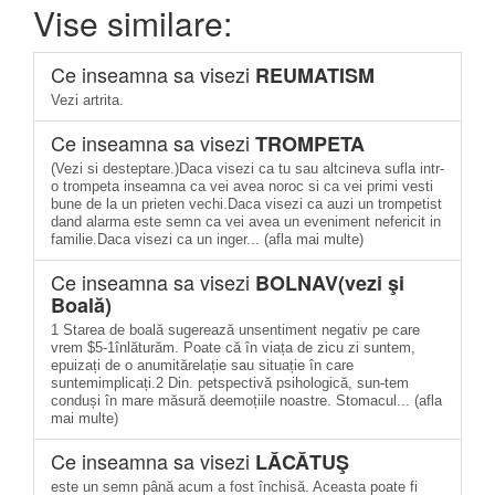
Vise similare:
Ce inseamna sa visezi
REUMATISM
Vezi artrita.
Ce inseamna sa visezi
TROMPETA
(Vezi si desteptare.)Daca visezi ca tu sau altcineva sufla intr-
o trompeta inseamna ca vei avea noroc si ca vei primi vesti
bune de la un prieten vechi.Daca visezi ca auzi un trompetist
dand alarma este semn ca vei avea un eveniment nefericit in
familie.Daca visezi ca un inger... (afla mai multe)
Ce inseamna sa visezi
BOLNAV(vezi şi
Boală)
1 Starea de boală sugerează unsentiment negativ pe care
vrem $5-1înlăturăm. Poate că în viața de zicu zi suntem,
epuizați de o anumitărelație sau situație în care
suntemimplicați.2 Din. petspectivă psihologică, sun-tem
conduși în mare măsură deemoțiile noastre. Stomacul... (afla
mai multe)
Ce inseamna sa visezi
LĂCĂTUŞ
este un semn până acum a fost închisă. Aceasta poate fi