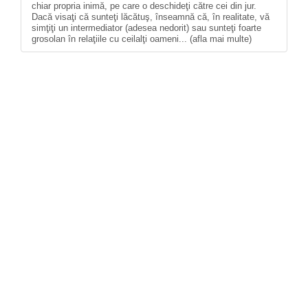
chiar propria inimă, pe care o deschideţi către cei din jur.
Dacă visaţi că sunteţi lăcătuş, înseamnă că, în realitate, vă
simţiţi un intermediator (adesea nedorit) sau sunteţi foarte
grosolan în relaţiile cu ceilalţi oameni... (afla mai multe)