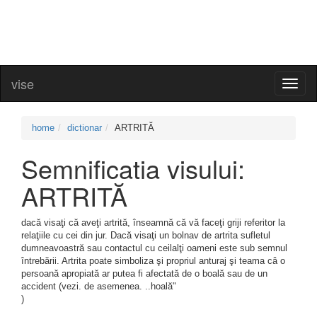
vise
Toggl
naviga
home
dictionar
ARTRITĂ
Semnificatia visului:
ARTRITĂ
dacă visaţi că aveţi artrită, înseamnă că vă faceţi griji referitor la
relaţiile cu cei din jur. Dacă visaţi un bolnav de artrita sufletul
dumneavoastră sau contactul cu ceilalţi oameni este sub semnul
întrebării. Artrita poate simboliza şi propriul anturaj şi teama câ o
persoană apropiată ar putea fi afectată de o boală sau de un
accident (vezi. de asemenea. ..hoală"
)