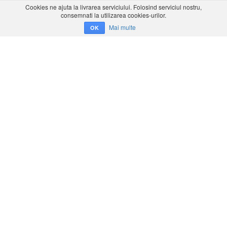
Cookies ne ajuta la livrarea serviciului. Folosind serviciul nostru,
consemnati la utilizarea cookies-urilor.
Mai multe
OK