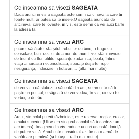
Ce inseamna sa visezi
SAGEATA
Daca arunci in vis o sageata este semn ca cineva la care tii
foarte mult, ar putea sa te insele.O sageata aruncata de
altcineva, care te loveste, in vis, este semn ca vei auzi barfe
la adresa ta.
Ce inseamna sa visezi
ARC
putere, sănătate, sfârşitul treburilor cu bine; a trage cu-
consolare; bun- decizii de amor; de triumf- vei stârni invidie;
de triumf cu flori ofilite- speranţe zadarnice, boala; întins-
viaţă amoroasă neconsolidată, speraţe deşarte; rupt-
nesiguranţă, indecizie in hotărâri;... (afla mai multe)
Ce inseamna sa visezi
SAGEATA
de vei visa că slobozi o săgeată din arc, semn este că te
paşte un pericol; o săgeată de vei vedea, în vis, cineva te
vorbeşte de rău.
Ce inseamna sa visezi
ARC
Arcul, simbolul puterii războinice, este rezervat regilor, eroilor,
omului superior (Ulise era singurul capabil să încordeze un
arc imens). Imaginea din vis traduce uneori această dorinţă
de putere virilă. Arcul este considerat azi fie ca o armă de
vânătoare primitivă (şi totuşi... (afla mai multe)