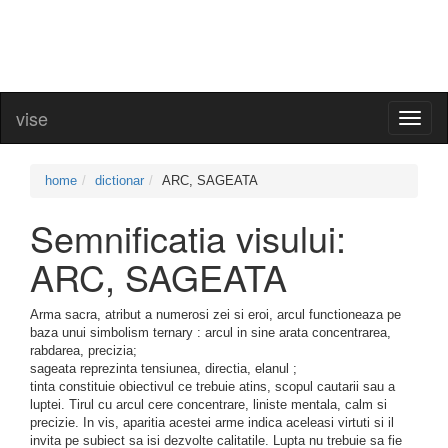
vise
Toggl
naviga
home
dictionar
ARC, SAGEATA
Semnificatia visului:
ARC, SAGEATA
Arma sacra, atribut a numerosi zei si eroi, arcul functioneaza pe
baza unui simbolism ternary : arcul in sine arata concentrarea,
rabdarea, precizia;
sageata reprezinta tensiunea, directia, elanul ;
tinta constituie obiectivul ce trebuie atins, scopul cautarii sau a
luptei. Tirul cu arcul cere concentrare, liniste mentala, calm si
precizie. In vis, aparitia acestei arme indica aceleasi virtuti si il
invita pe subiect sa isi dezvolte calitatile. Lupta nu trebuie sa fie