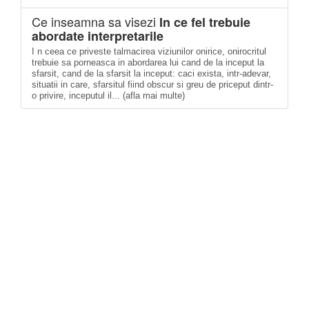
Ce inseamna sa visezi
In ce fel trebuie
abordate interpretarile
I n ceea ce priveste talmacirea viziunilor onirice, onirocritul
trebuie sa porneasca in abordarea lui cand de la inceput la
sfarsit, cand de la sfarsit la inceput: caci exista, intr-adevar,
situatii in care, sfarsitul fiind obscur si greu de priceput dintr-
o privire, inceputul il... (afla mai multe)