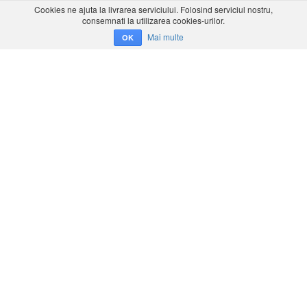
Cookies ne ajuta la livrarea serviciului. Folosind serviciul nostru,
consemnati la utilizarea cookies-urilor.
Mai multe
OK