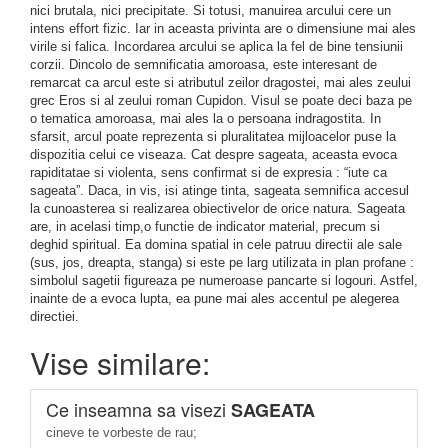
nici brutala, nici precipitate. Si totusi, manuirea arcului cere un
intens effort fizic. Iar in aceasta privinta are o dimensiune mai ales
virile si falica. Incordarea arcului se aplica la fel de bine tensiunii
corzii. Dincolo de semnificatia amoroasa, este interesant de
remarcat ca arcul este si atributul zeilor dragostei, mai ales zeului
grec Eros si al zeului roman Cupidon. Visul se poate deci baza pe
o tematica amoroasa, mai ales la o persoana indragostita. In
sfarsit, arcul poate reprezenta si pluralitatea mijloacelor puse la
dispozitia celui ce viseaza. Cat despre sageata, aceasta evoca
rapiditatae si violenta, sens confirmat si de expresia : “iute ca
sageata”. Daca, in vis, isi atinge tinta, sageata semnifica accesul
la cunoasterea si realizarea obiectivelor de orice natura. Sageata
are, in acelasi timp,o functie de indicator material, precum si
deghid spiritual. Ea domina spatial in cele patruu directii ale sale
(sus, jos, dreapta, stanga) si este pe larg utilizata in plan profane :
simbolul sagetii figureaza pe numeroase pancarte si logouri. Astfel,
inainte de a evoca lupta, ea pune mai ales accentul pe alegerea
directiei.
Vise similare:
Ce inseamna sa visezi
SAGEATA
cineve te vorbeste de rau;